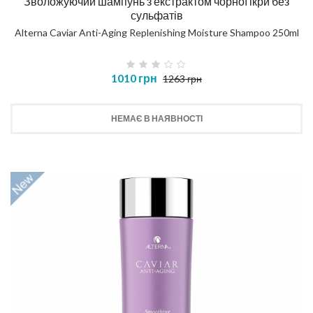
Зволожуючий шампунь з екстрактом чорної ікри без
сульфатів
Alterna Caviar Anti-Aging Replenishing Moisture Shampoo 250ml
1010 грн
1263 грн
НЕМАЄ В НАЯВНОСТІ