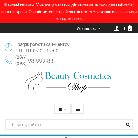
Шановні клієнти! У нашому магазині діє система знижок для майстрів і
салонів краси. Ознайомитися з прайсом ви можете зв'язавшись з нашими
менеджерами.
Українська
Графік роботи call-центру
ПН - ПТ 8:30 - 17:00
(096)
98-999-88
(093)