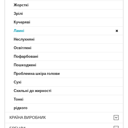
Жорсткі
Зрілі
Кучеряві
Ламкі
Неслухняні
Освітлені
Пофарбовані
Пошкоджені
Проблемна шкіра голови
Сухі
Схильні до жирності
Тонкі
рідкого
КРАЇНА ВИРОБНИК