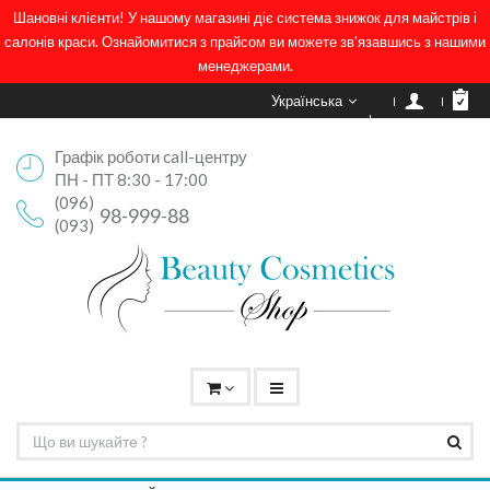
Шановні клієнти! У нашому магазині діє система знижок для майстрів і
салонів краси. Ознайомитися з прайсом ви можете зв'язавшись з нашими
менеджерами.
Українська
Графік роботи call-центру
ПН - ПТ 8:30 - 17:00
(096)
98-999-88
(093)