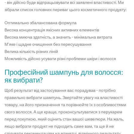
- він дійсно буде відпрацьовувати всі заявлені властивості. Ми
зібрали список головних переваг цього косметичного продукту:
Оптимально збалансована формула
Висока концентрація якісних активних елементів
Висока миюча здатність, а значить - мінімальна витрата
М'яке і щадне очищення без пересушування
Велика кількість різних ліній
Можливість дійсно усувати різні проблеми шкіри і волосся
Професійний шампунь для волосся:
як вибрати?
Щоб результат від застосування вас порадував - потрібно
правильно вибрати шампунь. Звертайте увагу на властивості
товару, на його призначення та порівнюйте їх з особливостями
свого волосся. А ще краще, проконсультуватися з перукарем
перед покупкою, який оцінить стан вашої шевелюри. На жаль,
якщо вибрати продукт не підходить саме вам, та ще й не
слідувати рекомендаціям на етикетці, відмінного результату