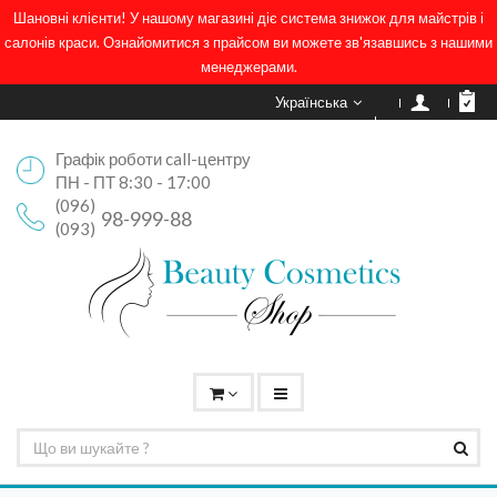
Шановні клієнти! У нашому магазині діє система знижок для майстрів і
салонів краси. Ознайомитися з прайсом ви можете зв'язавшись з нашими
менеджерами.
Українська
Графік роботи call-центру
ПН - ПТ 8:30 - 17:00
(096)
98-999-88
(093)