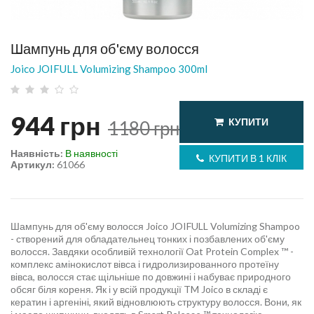
Шампунь для об'єму волосся
Joico JOIFULL Volumizing Shampoo 300ml
944
грн
КУПИТИ
1180
грн
Наявність:
В наявності
КУПИТИ В 1 КЛІК
Артикул:
61066
Шампунь для об'єму волосся Joico JOIFULL Volumizing Shampoo
- створений для обладательнец тонких і позбавлених об'єму
волосся. Завдяки особливій технології Oat Protein Complex ™ -
комплекс амінокислот вівса і гидролизированного протеїну
вівса, волосся стає щільніше по довжині і набуває природного
обсяг біля кореня. Як і у всій продукції TM Joico в складі є
кератин і аргеніні, який відновлюють структуру волосся. Вони, як