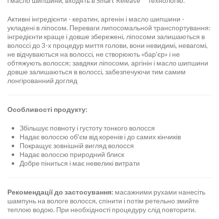
і масло шипшини, входять в Smart Release ™ технологію.
Активні інгредієнти - кератин, аргенін і масло шипшини -
укладені в ліпосом. Переваги липосомальной транспортування:
інгредієнти краще і довше збережені, ліпосоми залишаються в
волоссі до 3-х процедур миття голови, вони невидимі, невагомі,
не відчуваються на волоссі, не створюють «бар'єр» і не
обтяжують волосся; завдяки ліпосоми, аргінін і масло шипшини
довше залишаються в волоссі, забезпечуючи тим самим
лонгірованний догляд
Особливості продукту:
Збільшує повноту і густоту тонкого волосся
Надає волоссю об'єм від коренів і до самих кінчиків
Покращує зовнішній вигляд волосся
Надає волоссю природний блиск
Добре піниться і має невеликі витрати
Рекомендації до застосування:
масажними рухами нанесіть
шампунь на вологе волосся, спінити і потім ретельно змийте
теплою водою. При необхідності процедуру слід повторити.