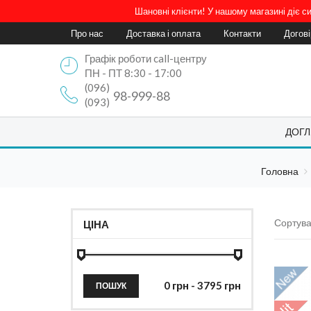
Шановні клієнти! У нашому магазині діє 
Про нас
Доставка і оплата
Контакти
Догов
Графік роботи call-центру
ПН - ПТ 8:30 - 17:00
(096)
98-999-88
(093)
ДОГЛ
Головна
Сортува
ЦІНА
ПОШУК