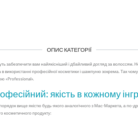
ОПИС КАТЕГОРІЇ
уть забезпечити вам найякісніший і дбайливий догляд за волоссям. Не
а в використанні професійної косметики і шампуню зокрема. Так чом
 «Professional».
фесійний: якість в кожному інгр
ядок вище якістю будь-якого аналогічного з Мас-Маркета, а по-друге
го косметичного продукту: