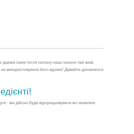
467 грн
КУПИТИ
 дарма саме після салону наші локони такі живі,
у не використовувати його вдома? Давайте дізнаємося
едієнті!
 - він дійсно буде відпрацьовувати всі заявлені