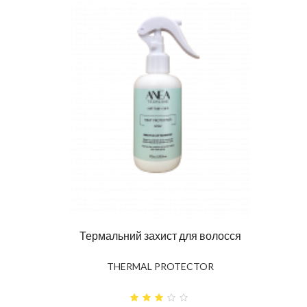
Ма
DIAG
влення
Термальний захист для волосся
K
THERMAL PROTECTOR