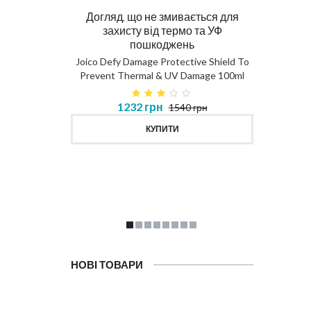
Догляд, що не змивається для
Ма
захисту від термо та УФ
пошкоджень
DIAG
Joico Defy Damage Protective Shield To
Prevent Thermal & UV Damage 100ml
в 450ml
1232 грн
1540 грн
MASK
КУПИТИ
НОВІ ТОВАРИ