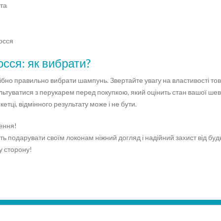
ата
лосся
сся: як вибрати?
ібно правильно вибрати шампунь. Звертайте увагу на властивості тов
ьтуватися з перукарем перед покупкою, який оцінить стан вашої шев
етці, відмінного результату може і не бути.
ення!
 подарувати своїм локонам ніжний догляд і надійний захист від будь
у сторону!