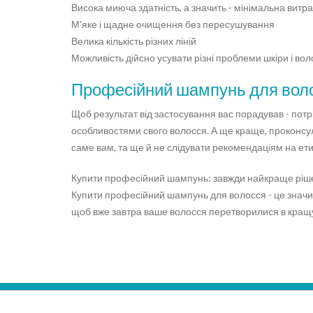
Висока миюча здатність, а значить - мінімальна витр
М'яке і щадне очищення без пересушування
Велика кількість різних ліній
Можливість дійсно усувати різні проблеми шкіри і во
Професійний шампунь для воло
Щоб результат від застосування вас порадував - потр
особливостями свого волосся. А ще краще, проконсул
саме вам, та ще й не слідувати рекомендаціям на етик
Купити професійний шампунь: завжди найкраще ріш
Купити професійний шампунь для волосся - це значить
щоб вже завтра ваше волосся перетворилися в кращ