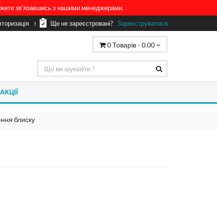
можете зв'язавшись з нашими менеджерами.
вторизація
Ще не зареєстровані?
Зареєструватися
0
Товарів -
0.00
АКЦІЇ
ння блиску