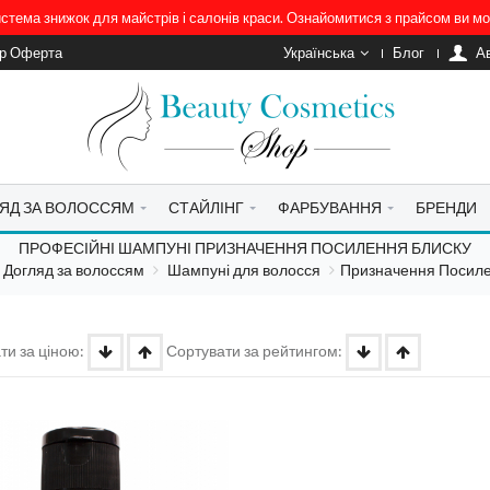
система знижок для майстрів і салонів краси. Ознайомитися з прайсом ви 
ір Оферта
Українська
Блог
A
ЯД ЗА ВОЛОССЯМ
СТАЙЛІНГ
ФАРБУВАННЯ
БРЕНДИ
ПРОФЕСІЙНІ ШАМПУНІ ПРИЗНАЧЕННЯ ПОСИЛЕННЯ БЛИСКУ
Догляд за волоссям
Шампуні для волосся
Призначення Посиле
ти за ціною:
Сортувати за рейтингом: