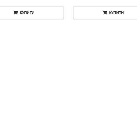
Олія для бороди 30ml
КУПИТИ
КУПИТИ
CKSON ELIXIR 5.0 BEARD OIL
Відновлюючий шампунь 
375 грн
OHANIC REPAIR SHAMP
КУПИТИ
638 грн
КУПИТИ