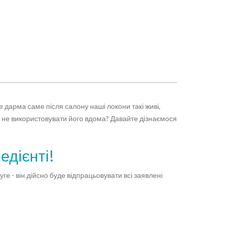
386 грн
КУПИТИ
 дарма саме після салону наші локони такі живі,
у не використовувати його вдома? Давайте дізнаємося
едієнті!
 - він дійсно буде відпрацьовувати всі заявлені