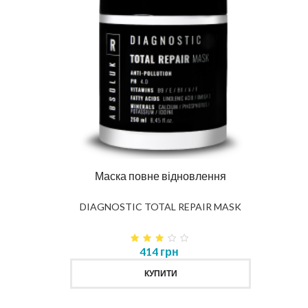
лення
Шампунь повне відновлення
IR MASK
DIAGNOSTIC TOTAL REPAIR
SHAMPOO
Про
435 грн
КУПИТИ