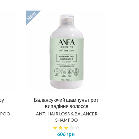
ру
Балансуючий шампунь проті
випадіння волосся
MPOO
ANTI HAIR LOSS & BALANCER
SHAMPOO
606 грн