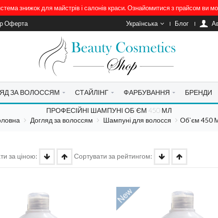
система знижок для майстрів і салонів краси. Ознайомитися з прайсом ви 
ір Оферта
Українська
Блог
A
ЯД ЗА ВОЛОССЯМ
СТАЙЛІНГ
ФАРБУВАННЯ
БРЕНДИ
ПРОФЕСІЙНІ ШАМПУНІ ОБ`ЄМ 450 МЛ
оловна
Догляд за волоссям
Шампуні для волосся
Об`єм 450 
ти за ціною:
Сортувати за рейтингом: