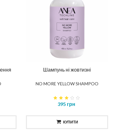
лення
Шампунь ні жовтизні
O
NO MORE YELLOW SHAMPOO
395 грн
КУПИТИ