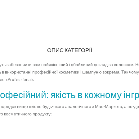
467 грн
476 грн
КУПИТИ
КУПИТИ
ОПИС КАТЕГОРІЇ
уть забезпечити вам найякісніший і дбайливий догляд за волоссям. Не
а в використанні професійної косметики і шампуню зокрема. Так чом
 «Professional».
фесійний: якість в кожному інгр
ядок вище якістю будь-якого аналогічного з Мас-Маркета, а по-друге
го косметичного продукту: