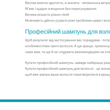
Висока миюча здатність, а значить - мінімальна витр
М'яке і щадне очищення без пересушування
Велика кількість різних ліній
Можливість дійсно усувати різні проблеми шкіри і во
Професійний шампунь для воло
Щоб результат від застосування вас порадував - потр
особливостями свого волосся. А ще краще, проконсул
саме вам, та ще й не слідувати рекомендаціям на етик
Купити професійний шампунь: завжди найкраще ріш
Купити професійний шампунь для волосся - це значить
щоб вже завтра ваше волосся перетворилися в кращ