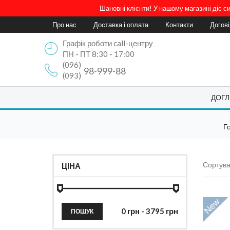
Шановні клієнти! У нашому магазині діє 
Про нас
Доставка і оплата
Контакти
Догов
Графік роботи call-центру
ПН - ПТ 8:30 - 17:00
(096)
98-999-88
(093)
ДОГЛ
Г
Сортува
ЦІНА
ПОШУК