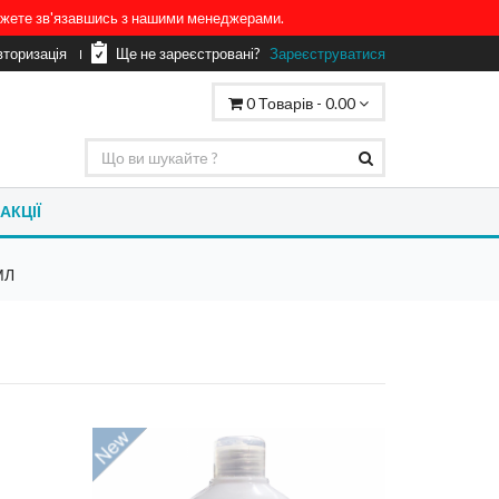
можете зв'язавшись з нашими менеджерами.
вторизація
Ще не зареєстровані?
Зареєструватися
0
Товарів -
0.00
АКЦІЇ
МЛ