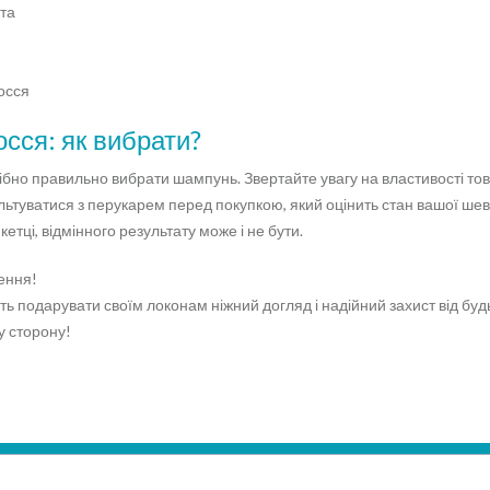
ата
лосся
сся: як вибрати?
ібно правильно вибрати шампунь. Звертайте увагу на властивості тов
ьтуватися з перукарем перед покупкою, який оцінить стан вашої шев
етці, відмінного результату може і не бути.
ення!
 подарувати своїм локонам ніжний догляд і надійний захист від будь
у сторону!