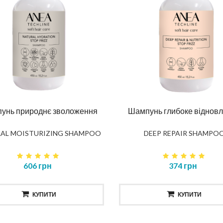
унь природнє зволоження
Шампунь глибоке віднов
AL MOISTURIZING SHAMPOO
DEEP REPAIR SHAMPO
606 грн
374 грн
КУПИТИ
КУПИТИ