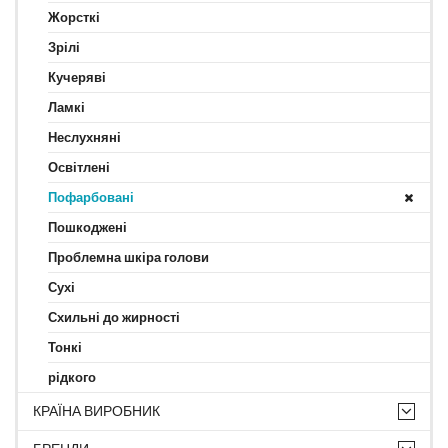
Жорсткі
Зрілі
Кучеряві
Ламкі
Неслухняні
Освітлені
Пофарбовані
Пошкоджені
Проблемна шкіра голови
Сухі
Схильні до жирності
Тонкі
рідкого
КРАЇНА ВИРОБНИК