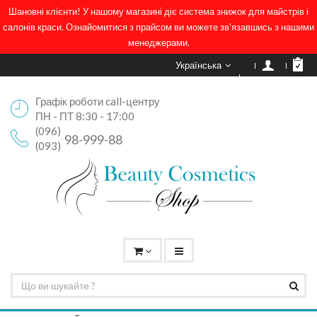
Шановні клієнти! У нашому магазині діє система знижок для майстрів і
салонів краси. Ознайомитися з прайсом ви можете зв'язавшись з нашими
менеджерами.
Українська
Графік роботи call-центру
ПН - ПТ 8:30 - 17:00
(096)
98-999-88
(093)