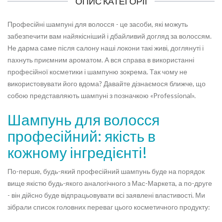
ОПИС КАТЕГОРІЇ
Професійні шампуні для волосся - це засоби, які можуть
забезпечити вам найякісніший і дбайливий догляд за волоссям.
Не дарма саме після салону наші локони такі живі, доглянуті і
пахнуть приємним ароматом. А вся справа в використанні
професійної косметики і шампуню зокрема. Так чому не
використовувати його вдома? Давайте дізнаємося ближче, що
собою представляють шампуні з позначкою «Professional».
Шампунь для волосся
професійний: якість в
кожному інгредієнті!
По-перше, будь-який професійний шампунь буде на порядок
вище якістю будь-якого аналогічного з Мас-Маркета, а по-друге
- він дійсно буде відпрацьовувати всі заявлені властивості. Ми
зібрали список головних переваг цього косметичного продукту: