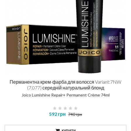
Перманентна крем-фарба для волосся Variant:7NW
(7.077) середній натуральний блонд
Joico Lumishine Repair+ Permanent Crème 74ml
592 грн
740 грн
КУПИТИ