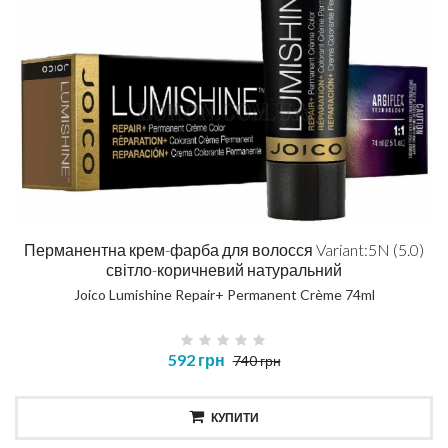
Перманентна крем-фарба для волосся Variant:5N (5.0)
світло-коричневий натуральний
Joico Lumishine Repair+ Permanent Crème 74ml
592 грн
740 грн
КУПИТИ