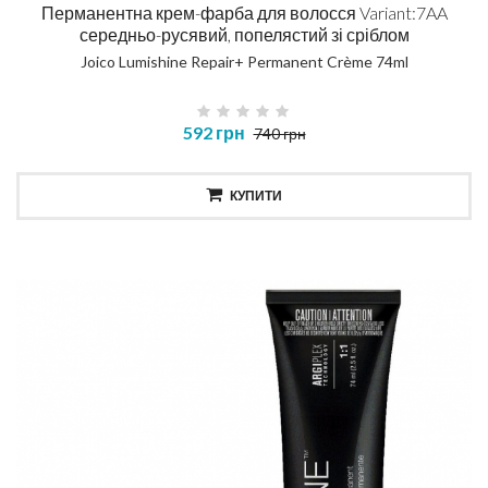
Перманентна крем-фарба для волосся Variant:7AA
середньо-русявий, попелястий зі сріблом
Joico Lumishine Repair+ Permanent Crème 74ml
592 грн
740 грн
КУПИТИ