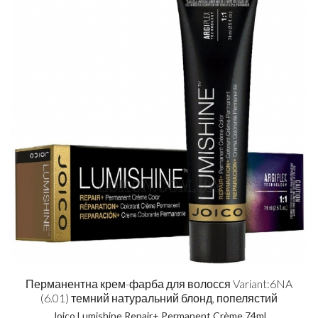
Перманентна крем-фарба для волосся Variant:6NA
(6.01) темний натуральний блонд, попелястий
Joico Lumishine Repair+ Permanent Crème 74ml