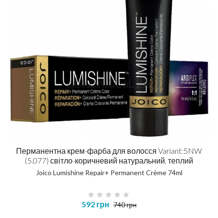
Перманентна крем-фарба для волосся Variant:5NW
(5.077) світло-коричневий натуральний, теплий
Joico Lumishine Repair+ Permanent Crème 74ml
592 грн
740 грн