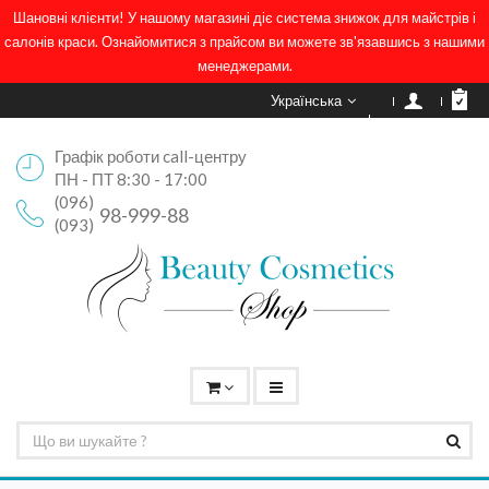
Шановні клієнти! У нашому магазині діє система знижок для майстрів і
салонів краси. Ознайомитися з прайсом ви можете зв'язавшись з нашими
менеджерами.
Українська
Графік роботи call-центру
ПН - ПТ 8:30 - 17:00
(096)
98-999-88
(093)