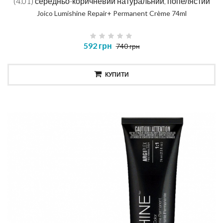
(4.01) середньо-коричневий натуральний, попелястий
Joico Lumishine Repair+ Permanent Crème 74ml
592 грн
740 грн
КУПИТИ