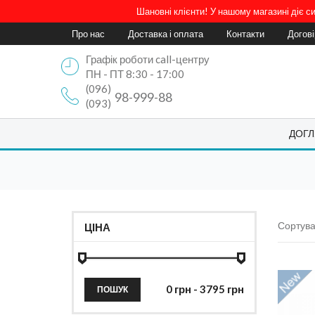
Шановні клієнти! У нашому магазині діє 
Про нас
Доставка і оплата
Контакти
Догов
Графік роботи call-центру
ПН - ПТ 8:30 - 17:00
(096)
98-999-88
(093)
ДОГЛ
Сортува
ЦІНА
ПОШУК