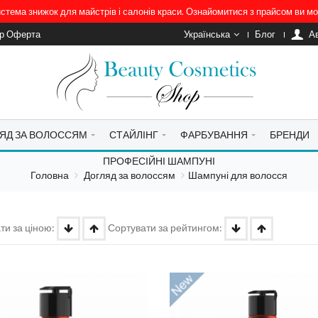
система знижок для майстрів і салонів краси. Ознайомитися з прайсом ви 
ір Оферта
Українська
Блог
A
ЯД ЗА ВОЛОССЯМ
СТАЙЛІНГ
ФАРБУВАННЯ
БРЕНДИ
ПРОФЕСІЙНІ ШАМПУНІ
Головна
Догляд за волоссям
Шампуні для волосся
ти за ціною:
Сортувати за рейтингом: