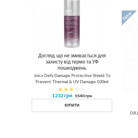
Догляд, що не змивається для
Ма
захисту від термо та УФ
пошкоджень
DIAG
Joico Defy Damage Protective Shield To
Prevent Thermal & UV Damage 100ml
в 450ml
1232 грн
1540 грн
MASK
КУПИТИ
DRJ