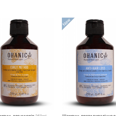
мпунь для кучерів 250ml
Шампунь проти випадіння 