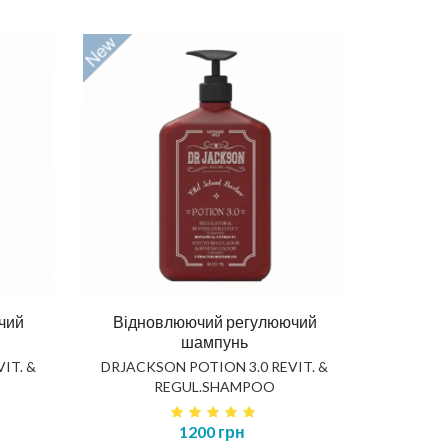
осся
Олія для бороди 30ml
OO
DRJACKSON ELIXIR 5.0 BEARD OIL
Відно
375 грн
OHA
чий
Відновлюючий регулюючий
КУПИТИ
шампунь
IT. &
DRJACKSON POTION 3.0 REVIT. &
REGUL.SHAMPOO
1200 грн