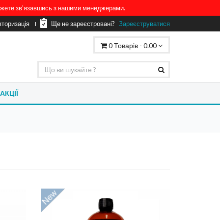
можете зв'язавшись з нашими менеджерами.
вторизація
Ще не зареєстровані?
Зареєструватися
0
Товарів -
0.00
АКЦІЇ