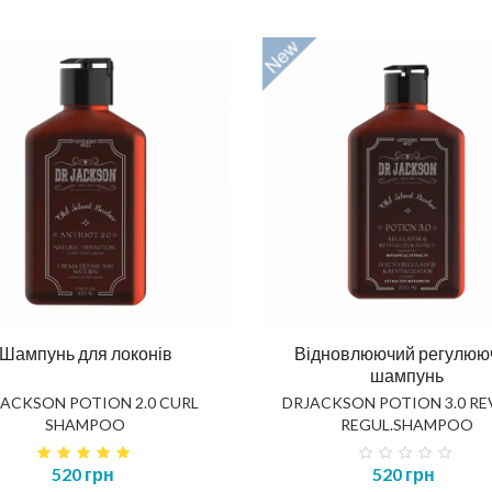
ска повне відновлення
Шампунь для тіла та вол
NOSTIC TOTAL REPAIR MASK
HAIR AND BODY SHAMP
414 грн
520 грн
Шампунь для локонів
Відновлюючий регулюю
КУПИТИ
КУПИТИ
шампунь
ACKSON POTION 2.0 CURL
DRJACKSON POTION 3.0 REV
SHAMPOO
REGUL.SHAMPOO
520 грн
520 грн