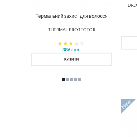
DIAG
DRJ
влення
Термальний захист для волосся
K
THERMAL PROTECTOR
386 грн
КУПИТИ