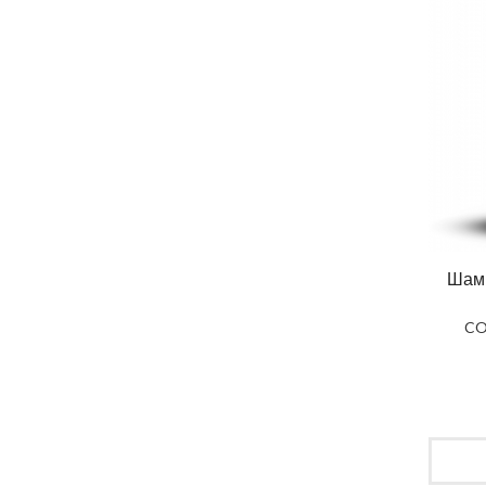
Шамп
CO