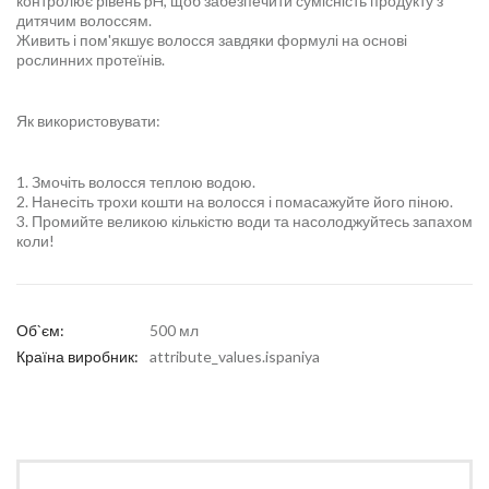
контролює рівень pH, щоб забезпечити сумісність продукту з
дитячим волоссям.
Живить і пом'якшує волосся завдяки формулі на основі
рослинних протеїнів.
Як використовувати:
1. Змочіть волосся теплою водою.
2. Нанесіть трохи кошти на волосся і помасажуйте його піною.
3. Промийте великою кількістю води та насолоджуйтесь запахом
коли!
Об`єм:
500 мл
Країна виробник:
attribute_values.ispaniya