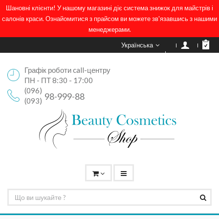
Шановні клієнти! У нашому магазині діє система знижок для майстрів і
салонів краси. Ознайомитися з прайсом ви можете зв'язавшись з нашими
менеджерами.
Українська
Графік роботи call-центру
ПН - ПТ 8:30 - 17:00
(096)
98-999-88
(093)