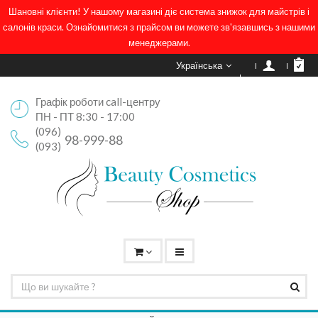
Шановні клієнти! У нашому магазині діє система знижок для майстрів і
салонів краси. Ознайомитися з прайсом ви можете зв'язавшись з нашими
менеджерами.
Українська
Графік роботи call-центру
ПН - ПТ 8:30 - 17:00
(096)
98-999-88
(093)