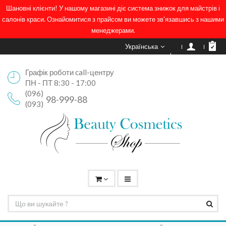
Шановні клієнти! У нашому магазині діє система знижок для майстрів і
салонів краси. Ознайомитися з прайсом ви можете зв'язавшись з нашими
менеджерами.
Українська
Графік роботи call-центру
ПН - ПТ 8:30 - 17:00
(096)
98-999-88
(093)