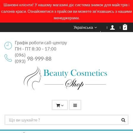
Шановні клієнти! У нашому магазині діє система знижок для майстрів і
салонів краси. Ознайомитися з прайсом ви можете зв'язавшись з нашими
менеджерами.
Українська
Графік роботи call-центру
ПН - ПТ 8:30 - 17:00
(096)
98-999-88
(093)