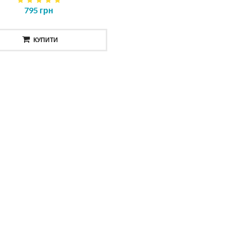
795 грн
КУПИТИ
ска повне відновлення
Шампунь для тіла та вол
NOSTIC TOTAL REPAIR MASK
HAIR AND BODY SHAMP