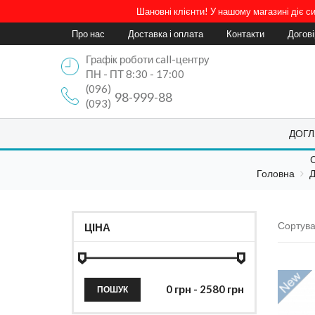
Шановні клієнти! У нашому магазині діє 
Про нас
Доставка і оплата
Контакти
Догов
Графік роботи call-центру
ПН - ПТ 8:30 - 17:00
(096)
98-999-88
(093)
ДОГЛ
Головна
Д
Сортува
ЦІНА
ПОШУК