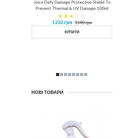
Joico Defy Damage Protective Shield To
Prevent Thermal & UV Damage 100ml
в 450ml
1232 грн
1540 грн
MASK
КУПИТИ
НОВІ ТОВАРИ