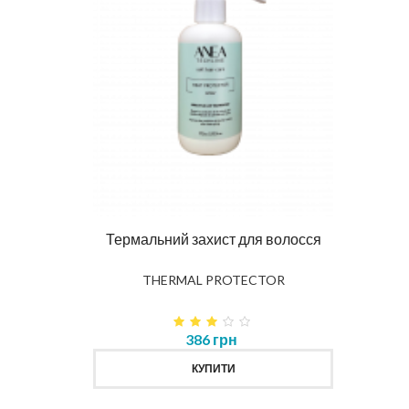
Ма
DIAG
влення
Термальний захист для волосся
K
THERMAL PROTECTOR
386 грн
КУПИТИ