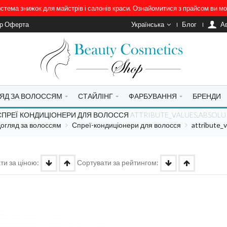
система знижок для майстрів і салонів краси. Ознайомитися з прайсом ви 
ір Оферта
Українська
Блог
A
ЯД ЗА ВОЛОССЯМ
СТАЙЛІНГ
ФАРБУВАННЯ
БРЕНДИ
СПРЕЇ-КОНДИЦІОНЕРИ ДЛЯ ВОЛОССЯ ATTRIBUTE_VALUES.ABSOLU
огляд за волоссям
Спреї-кондиціонери для волосся
attribute_v
ти за ціною:
Сортувати за рейтингом: