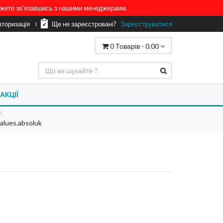
можете зв'язавшись з нашими менеджерами.
вторизація
Ще не зареєстровані?
Зареєструватися
0
Товарів -
0.00
АКЦІЇ
K
alues.absoluk