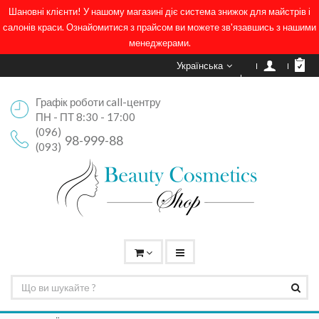
Шановні клієнти! У нашому магазині діє система знижок для майстрів і
салонів краси. Ознайомитися з прайсом ви можете зв'язавшись з нашими
менеджерами.
Українська
Графік роботи call-центру
ПН - ПТ 8:30 - 17:00
(096)
98-999-88
(093)