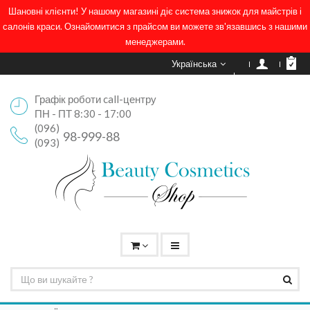
Шановні клієнти! У нашому магазині діє система знижок для майстрів і
салонів краси. Ознайомитися з прайсом ви можете зв'язавшись з нашими
менеджерами.
Українська
Графік роботи call-центру
ПН - ПТ 8:30 - 17:00
(096)
98-999-88
(093)