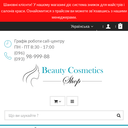
Шановні клієнти! У нашому магазині діє система знижок для майстрів і
салонів краси. Ознайомитися з прайсом ви можете зв'язавшись з нашими
менеджерами.
Українська
Графік роботи call-центру
ПН - ПТ 8:30 - 17:00
(096)
98-999-88
(093)