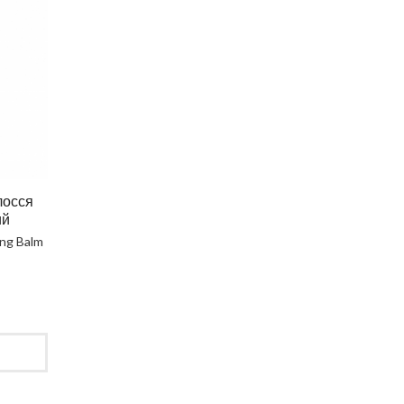
лосся
ий
ng Balm