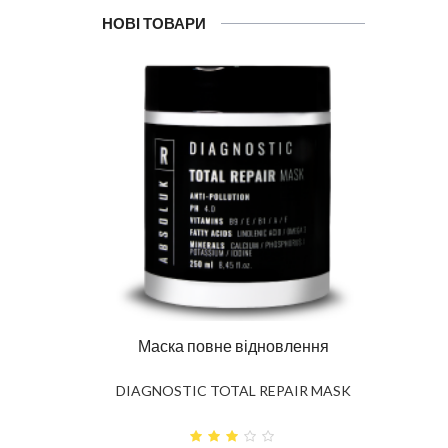
НОВІ ТОВАРИ
лення
Шампунь повне відновлення
IR MASK
DIAGNOSTIC TOTAL REPAIR
SHAMPOO
Про