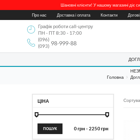
Шановні клієнти! У нашому магазині діє 
Про нас
Доставка і оплата
Контакти
Догов
Графік роботи call-центру
ПН - ПТ 8:30 - 17:00
(096)
98-999-88
(093)
ДОГЛ
НЕЗ
Головна
Догл
Сортува
ЦІНА
ПОШУК