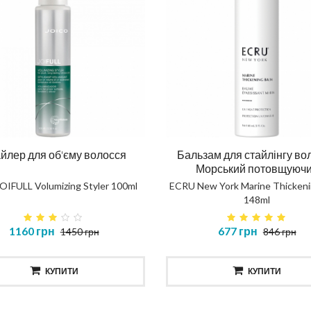
йлер для об'єму волосся
Бальзам для стайлінгу во
Морський потовщуюч
JOIFULL Volumizing Styler 100ml
ECRU New York Marine Thickeni
148ml
1160 грн
677 грн
1450 грн
846 грн
КУПИТИ
КУПИТИ