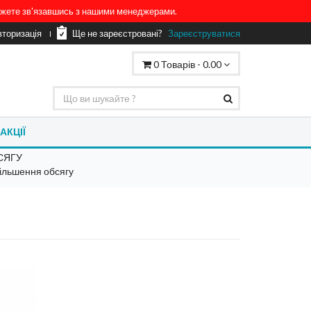
можете зв'язавшись з нашими менеджерами.
вторизація
Ще не зареєстровані?
Зареєструватися
0
Товарів -
0.00
АКЦІЇ
СЯГУ
ільшення обсягу