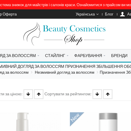
система знижок для майстрів і салонів краси. Ознайомитися з прайсом ви 
ір Оферта
Українська
Блог
A
ЯД ЗА ВОЛОССЯМ
СТАЙЛІНГ
ФАРБУВАННЯ
БРЕНДИ
МИВНИЙ ДОГЛЯД ЗА ВОЛОССЯМ ПРИЗНАЧЕННЯ ЗБІЛЬШЕННЯ ОБ
яд за волоссям
Незмивний догляд за волоссям
Призначення Зб
ти за ціною:
Сортувати за рейтингом: