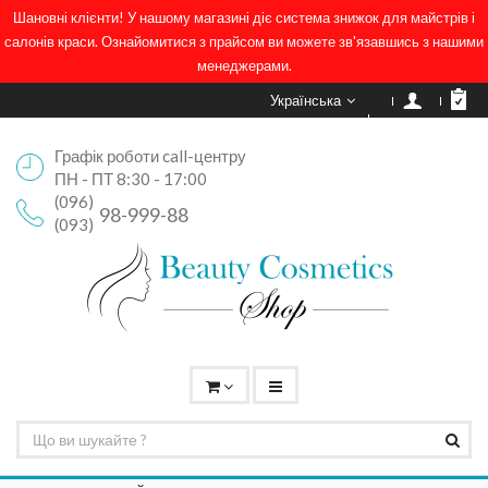
Шановні клієнти! У нашому магазині діє система знижок для майстрів і
салонів краси. Ознайомитися з прайсом ви можете зв'язавшись з нашими
менеджерами.
Українська
Графік роботи call-центру
ПН - ПТ 8:30 - 17:00
(096)
98-999-88
(093)