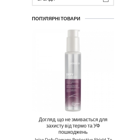
ПОПУЛЯРНІ ТОВАРИ
Догляд, що не змивається для
Ма
захисту від термо та УФ
пошкоджень
DIAG
Joico Defy Damage Protective Shield To