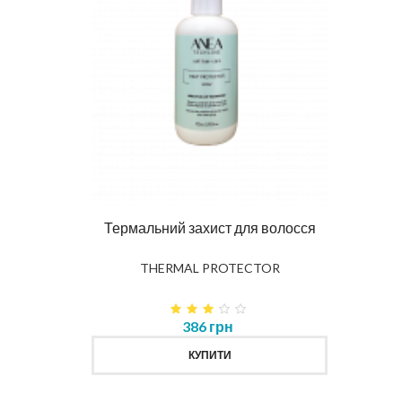
Ма
DIAG
влення
Термальний захист для волосся
K
THERMAL PROTECTOR
386 грн
КУПИТИ