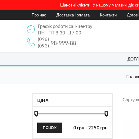
Шановні клієнти! У нашому магазині діє 
Про нас
Доставка і оплата
Контакти
Догов
Графік роботи call-центру
ПН - ПТ 8:30 - 17:00
(096)
98-999-88
(093)
ДОГЛ
Голов
Сортува
ЦІНА
ПОШУК