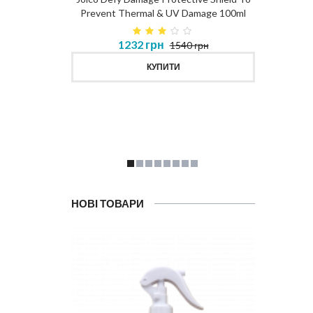
Prevent Thermal & UV Damage 100ml
в 450ml
1232 грн
1540 грн
MASK
КУПИТИ
НОВІ ТОВАРИ