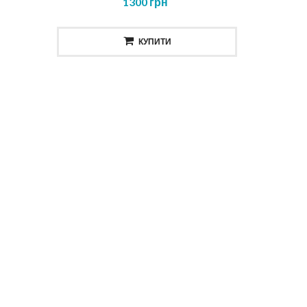
1300 грн
КУПИТИ
осся
Олія для бороди 30ml
OO
DRJACKSON ELIXIR 5.0 BEARD OIL