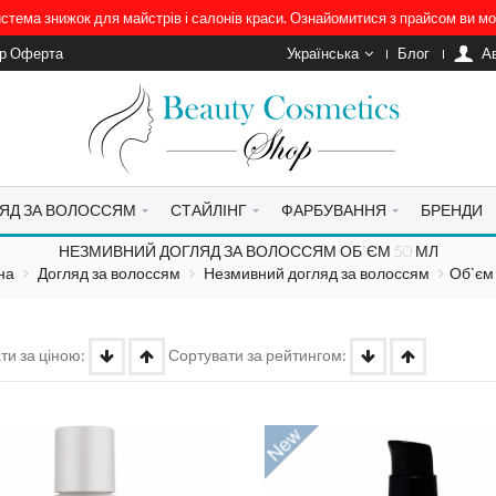
система знижок для майстрів і салонів краси. Ознайомитися з прайсом ви 
ір Оферта
Українська
Блог
A
ЯД ЗА ВОЛОССЯМ
СТАЙЛІНГ
ФАРБУВАННЯ
БРЕНДИ
НЕЗМИВНИЙ ДОГЛЯД ЗА ВОЛОССЯМ ОБ`ЄМ 50 МЛ
на
Догляд за волоссям
Незмивний догляд за волоссям
Об`єм
ти за ціною:
Сортувати за рейтингом: