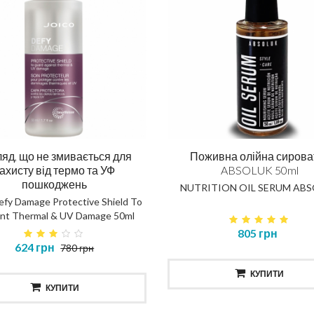
яд, що не змивається для
Поживна олійна сирова
ахисту від термо та УФ
ABSOLUK 50ml
пошкоджень
NUTRITION OIL SERUM AB
efy Damage Protective Shield To
nt Thermal & UV Damage 50ml
805 грн
624 грн
780 грн
КУПИТИ
КУПИТИ