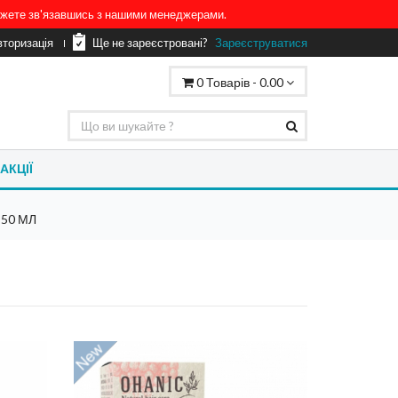
можете зв'язавшись з нашими менеджерами.
вторизація
Ще не зареєстровані?
Зареєструватися
0
Товарів -
0.00
АКЦІЇ
 50 МЛ