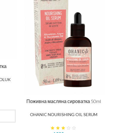
тка
SOLUK
Поживна масляна сироватка 50ml
OHANIC NOURISHING OIL SERUM