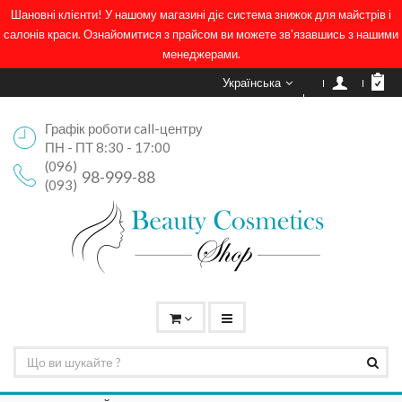
Шановні клієнти! У нашому магазині діє система знижок для майстрів і
салонів краси. Ознайомитися з прайсом ви можете зв'язавшись з нашими
менеджерами.
Українська
Графік роботи call-центру
ПН - ПТ 8:30 - 17:00
(096)
98-999-88
(093)