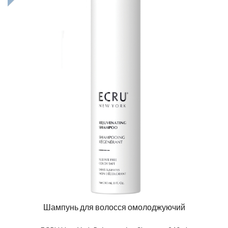
Шампунь для волосся омолоджуючий