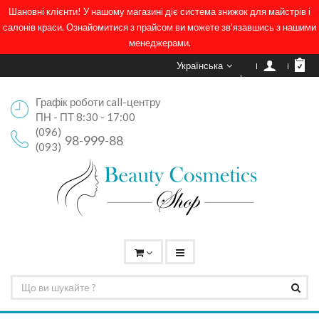
Шановні клієнти! У нашому магазині діє система знижок для майстрів і
салонів краси. Ознайомитися з прайсом ви можете зв'язавшись з нашими
менеджерами.
Українська
Графік роботи call-центру
ПН - ПТ 8:30 - 17:00
(096)
98-999-88
(093)