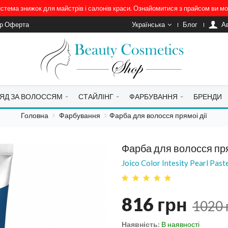
система знижок для майстрів і салонів краси. Ознайомитися з прайсом ви 
ір Оферта
Українська
Блог
A
ЯД ЗА ВОЛОССЯМ
СТАЙЛІНГ
ФАРБУВАННЯ
БРЕНДИ
Головна
Фарбування
Фарба для волосся прямоі дії
Фарба для волосся пря
Joico Color Intesity Pearl Pas
816
грн
1020
Наявність:
В наявності