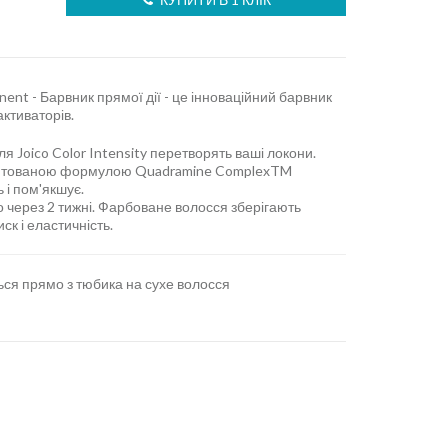
nent - Барвник прямої дії - це інноваційний барвник
активаторів.
ля Joico Color Intensity перетворять ваші локони.
атентованою формулою Quadramine ComplexTM
 і пом'якшує.
 через 2 тижні. Фарбоване волосся зберігають
ск і еластичність.
ся прямо з тюбика на сухе волосся