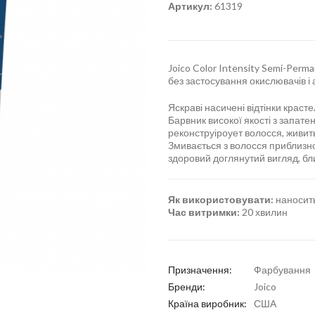
Артикул:
61319
Joico Color Intensity Semi-Perma
без застосування окислювачів і 
Яскраві насичені відтінки красте
Барвник високої якості з зап
реконструіроует волосся, живить
Змивається з волосся приблизно
здоровий доглянутий вигляд, бли
Як використовувати:
наносить
Час витримки:
20 хвилин
Призначення:
Фарбування
Бренди:
Joico
Країна виробник:
США