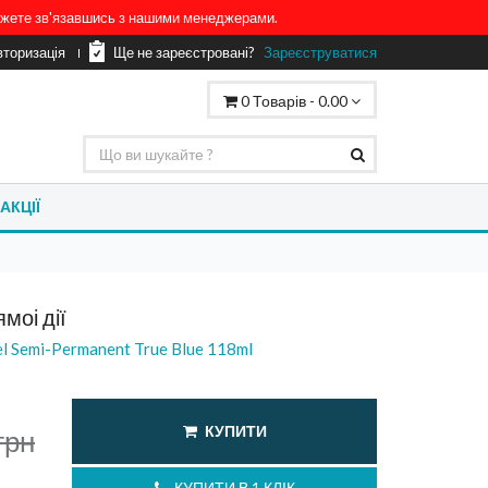
можете зв'язавшись з нашими менеджерами.
вторизація
Ще не зареєстровані?
Зареєструватися
0
Товарів -
0.00
АКЦІЇ
моі дії
tel Semi-Permanent True Blue 118ml
КУПИТИ
грн
КУПИТИ В 1 КЛІК