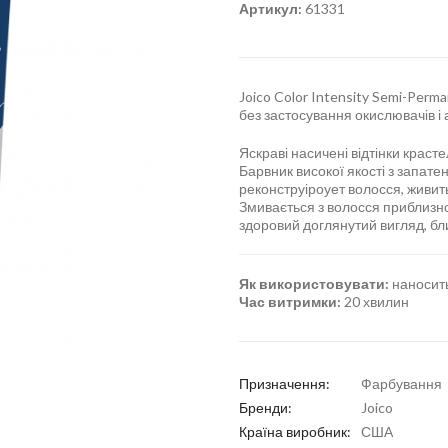
Артикул:
61331
Joico Color Intensity Semi-Perma
без застосування окислювачів і 
Яскраві насичені відтінки красте
Барвник високої якості з зап
реконструіроует волосся, живить
Змивається з волосся приблизно
здоровий доглянутий вигляд, бли
Як використовувати:
наносить
Час витримки:
20 хвилин
Призначення:
Фарбування
Бренди:
Joico
Країна виробник:
США