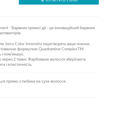
nent - Барвник прямої дії - це інноваційний барвник
активаторів.
ля Joico Color Intensity перетворять ваші локони.
атентованою формулою Quadramine ComplexTM
 і пом'якшує.
 через 2 тижні. Фарбоване волосся зберігають
ск і еластичність.
ся прямо з тюбика на сухе волосся