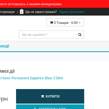
можете зв'язавшись з нашими менеджерами.
вторизація
Ще не зареєстровані?
Зареєструватися
0
Товарів -
0.00
АКЦІЇ
моі дії
tel Semi-Permanent Sapphire Blue 118ml
КУПИТИ
грн
КУПИТИ В 1 КЛІК