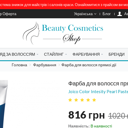
система знижок для майстрів і салонів краси. Ознайомитися з прайсом ви 
ір Оферта
Українська
Блог
A
ЯД ЗА ВОЛОССЯМ
СТАЙЛІНГ
ФАРБУВАННЯ
БРЕНДИ
Головна
Фарбування
Фарба для волосся прямоі дії
Фарба для волосся пря
Joico Color Intesity Pearl Pas
816
грн
1020
Наявність:
В наявності