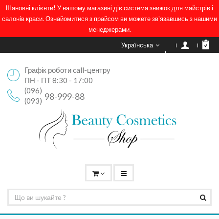
Шановні клієнти! У нашому магазині діє система знижок для майстрів і
салонів краси. Ознайомитися з прайсом ви можете зв'язавшись з нашими
менеджерами.
Українська
Графік роботи call-центру
ПН - ПТ 8:30 - 17:00
(096)
98-999-88
(093)