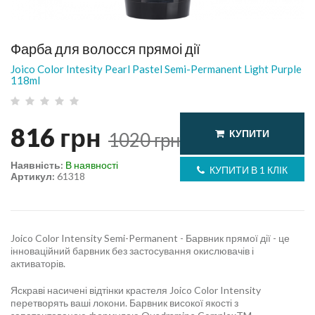
Фарба для волосся прямоі дії
Joico Color Intesity Pearl Pastel Semi-Permanent Light Purple
118ml
816
грн
КУПИТИ
1020
грн
Наявність:
В наявності
КУПИТИ В 1 КЛІК
Артикул:
61318
Joico Color Intensity Semi-Permanent - Барвник прямої дії - це
інноваційний барвник без застосування окислювачів і
активаторів.
Яскраві насичені відтінки крастеля Joico Color Intensity
перетворять ваші локони. Барвник високої якості з