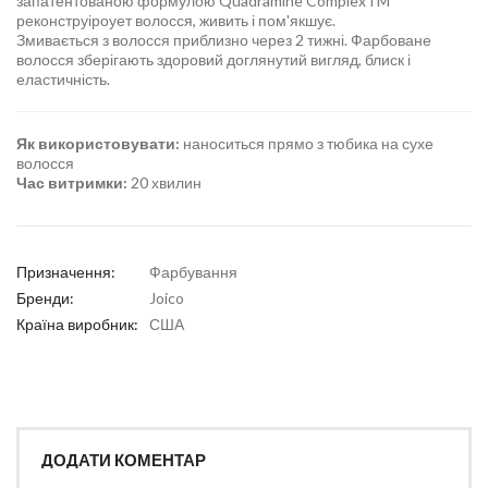
запатентованою формулою Quadramine ComplexTM
реконструіроует волосся, живить і пом'якшує.
Змивається з волосся приблизно через 2 тижні. Фарбоване
волосся зберігають здоровий доглянутий вигляд, блиск і
еластичність.
Як використовувати:
наноситься прямо з тюбика на сухе
волосся
Час витримки:
20 хвилин
Призначення:
Фарбування
Бренди:
Joico
Країна виробник:
США
ДОДАТИ КОМЕНТАР