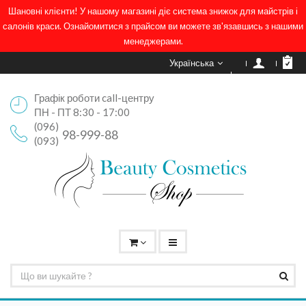
Шановні клієнти! У нашому магазині діє система знижок для майстрів і
салонів краси. Ознайомитися з прайсом ви можете зв'язавшись з нашими
менеджерами.
Українська
Графік роботи call-центру
ПН - ПТ 8:30 - 17:00
(096)
98-999-88
(093)