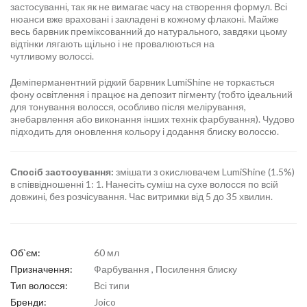
застосуванні, так як не вимагає часу на створення формул. Всі
нюанси вже враховані і закладені в кожному флаконі. Майже
весь барвник преміксованний до натурального, завдяки цьому
відтінки лягають щільно і не провалюються на
чутливому волоссі.
Деміперманентний рідкий барвник LumiShine не торкається
фону освітлення і працює на депозит пігменту (тобто ідеальний
для тонування волосся, особливо після мелірування,
знебарвлення або виконання інших технік фарбування). Чудово
підходить для оновлення кольору і додання блиску волоссю.
Спосіб застосування:
змішати з окислювачем LumiShine (1.5%)
в співвідношенні 1: 1. Нанесіть суміш на сухе волосся по всій
довжині, без розчісування. Час витримки від 5 до 35 хвилин.
Об`єм:
60 мл
Призначення:
Фарбування , Посилення блиску
Тип волосся:
Всі типи
Бренди:
Joico