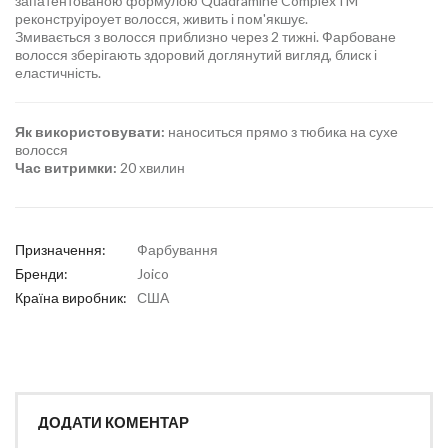
запатентованою формулою Quadramine ComplexTM
реконструіроует волосся, живить і пом'якшує.
Змивається з волосся приблизно через 2 тижні. Фарбоване
волосся зберігають здоровий доглянутий вигляд, блиск і
еластичність.
Як використовувати:
наноситься прямо з тюбика на сухе
волосся
Час витримки:
20 хвилин
Призначення:
Фарбування
Бренди:
Joico
Країна виробник:
США
ДОДАТИ КОМЕНТАР