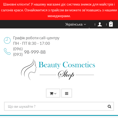
Шановні клієнти! У нашому магазині діє система знижок для майстрів і
салонів краси. Ознайомитися з прайсом ви можете зв'язавшись з нашими
менеджерами.
Українська
Графік роботи call-центру
ПН - ПТ 8:30 - 17:00
(096)
98-999-88
(093)