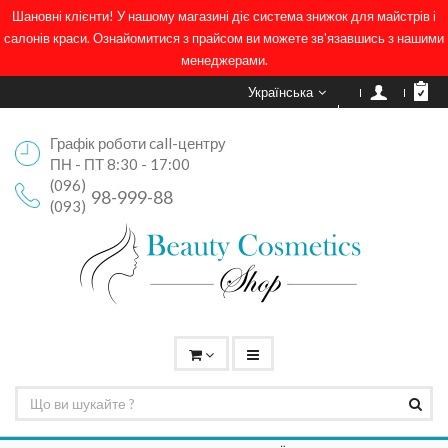
Шановні клієнти! У нашому магазині діє система знижок для майстрів і
салонів краси. Ознайомитися з прайсом ви можете зв'язавшись з нашими
менеджерами.
Українська
Графік роботи call-центру
ПН - ПТ 8:30 - 17:00
(096)
98-999-88
(093)