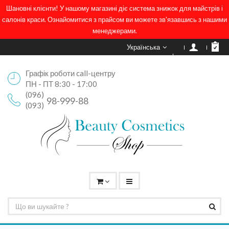
Шановні клієнти! У нашому магазині діє система знижок для майстрів і
салонів краси. Ознайомитися з прайсом ви можете зв'язавшись з нашими
менеджерами.
Українська
Графік роботи call-центру
ПН - ПТ 8:30 - 17:00
(096)
98-999-88
(093)