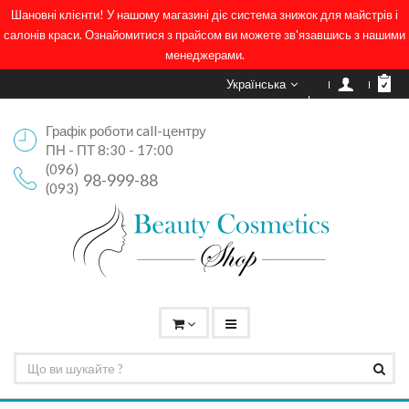
Шановні клієнти! У нашому магазині діє система знижок для майстрів і
салонів краси. Ознайомитися з прайсом ви можете зв'язавшись з нашими
менеджерами.
Українська
Графік роботи call-центру
ПН - ПТ 8:30 - 17:00
(096)
98-999-88
(093)