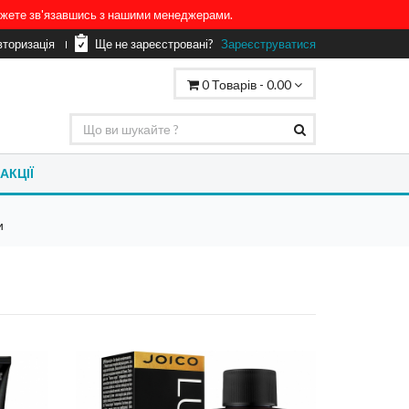
можете зв'язавшись з нашими менеджерами.
вторизація
Ще не зареєстровані?
Зареєструватися
0
Товарів -
0.00
АКЦІЇ
и