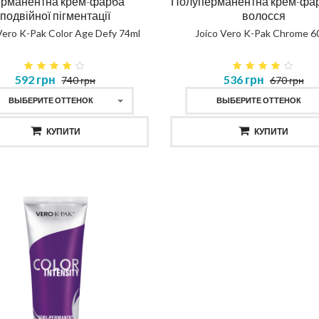
рманентна крем-фарба
Полуперманентна крем-фа
подвійної пігментації
волосся
Vero K-Pak Color Age Defy 74ml
Joico Vero K-Pak Chrome 6
пунь повне відновлення
592 грн
536 грн
740 грн
670 грн
AGNOSTIC TOTAL REPAIR
ВЫБЕРИТЕ ОТТЕНОК
ВЫБЕРИТЕ ОТТЕНОК
SHAMPOO
Протеїнова вода для куч
КУПИТИ
КУПИТИ
435 грн
CURLY WATER
КУПИТИ
467 грн
КУПИТИ