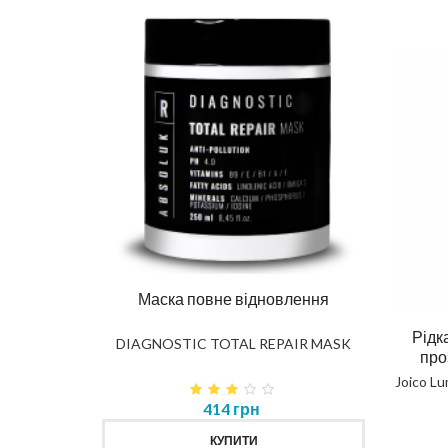
ься для
Маска повне відновлення
Шам
а УФ
Рідк
DIAGNOSTIC TOTAL REPAIR MASK
H
про
 Shield To
Joico L
age 100ml
414 грн
н
КУПИТИ