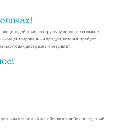
мелочах!
ающего действия на структуру волос, не вызывает
чень концентрированный продукт, который требует
азных людях даст разный результат.
лос!
арит вам желаемый цвет без каких либо последствий