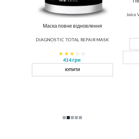
Пе
Joico 
Маска повне відновлення
Шам
DIAGNOSTIC TOTAL REPAIR MASK
DI
 волосся
414 грн
TOR
КУПИТИ