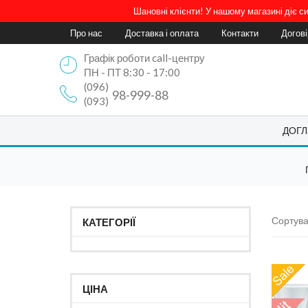
Шановні клієнти! У нашому магазині діє 
Про нас
Доставка і оплата
Контакти
Догов
Графік роботи call-центру
ПН - ПТ 8:30 - 17:00
(096)
98-999-88
(093)
ДОГЛ
Сортува
КАТЕГОРІЇ
ЦІНА