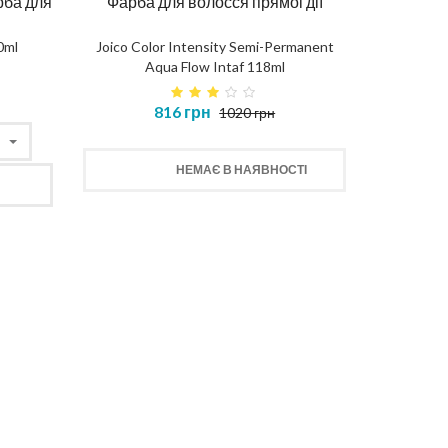
рба для
Фарба для волосся прямоі дії
0ml
Joico Color Intensity Semi-Permanent
Aqua Flow Intaf 118ml
816 грн
1020 грн
ерів
Маска глибоке відновлення
Термал
НЕМАЄ В НАЯВНОСТІ
DEEP REPAIR MASK
T
476 грн
КУПИТИ