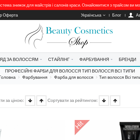
система знижок для майстрів і салонів краси. Ознайомитися з прайсом ви 
ір Оферта
Українська
Блог
A
ЯД ЗА ВОЛОССЯМ
СТАЙЛІНГ
ФАРБУВАННЯ
БРЕНДИ
ПРОФЕСІЙНІ ФАРБИ ДЛЯ ВОЛОССЯ ТИП ВОЛОССЯ ВСІ ТИПИ
Головна
Фарбування
Фарба для волосся
Тип волосся Всі тип
ти за ціною:
Сортувати за рейтингом: