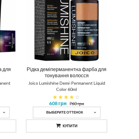
а для
Рідка деміперманентна фарба для
тонування волосся
anent
Joico Lumishine Demi-Permanent Liquid
Color 60ml
608 грн
760 грн
ВЫБЕРИТЕ ОТТЕНОК
КУПИТИ