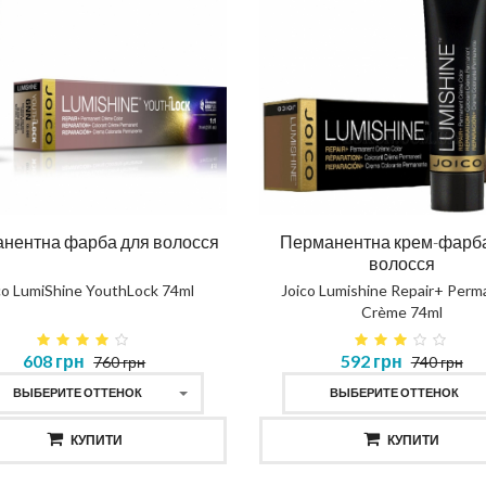
нентна фарба для волосся
Перманентна крем-фарб
волосся
co LumiShine YouthLock 74ml
Joico Lumishine Repair+ Perm
Crème 74ml
608 грн
592 грн
760 грн
740 грн
ВЫБЕРИТЕ ОТТЕНОК
ВЫБЕРИТЕ ОТТЕНОК
КУПИТИ
КУПИТИ