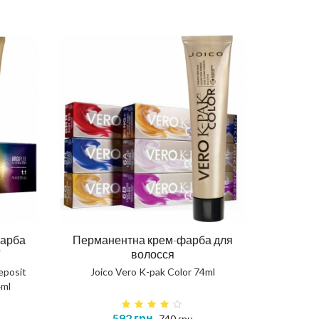
l
фарба
Перманентна крем-фарба для
D OIL
волосся
Маска 
eposit
Joico Vero K-pak Color 74ml
Відновлюючий шампунь 250ml
ml
OHA
OHANIC REPAIR SHAMPOO
592 грн
740 грн