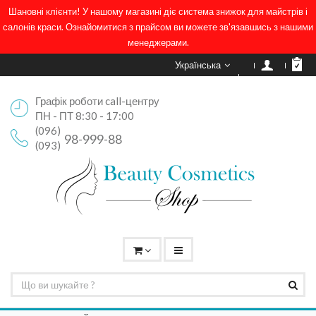
Шановні клієнти! У нашому магазині діє система знижок для майстрів і
салонів краси. Ознайомитися з прайсом ви можете зв'язавшись з нашими
менеджерами.
Українська
Графік роботи call-центру
ПН - ПТ 8:30 - 17:00
(096)
98-999-88
(093)