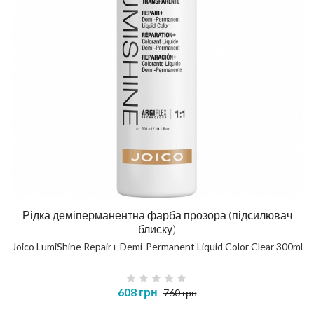
Рідка деміперманентна фарба прозора (підсилювач
блиску)
Joico LumiShine Repair+ Demi-Permanent Liquid Color Clear 300ml
608 грн
760 грн