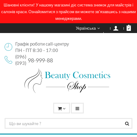
Шановні клієнти! У нашому магазині діє система знижок для майстрів і
салонів краси. Ознайомитися з прайсом ви можете зв'язавшись з нашими
менеджерами.
Українська
Графік роботи call-центру
ПН - ПТ 8:30 - 17:00
(096)
98-999-88
(093)