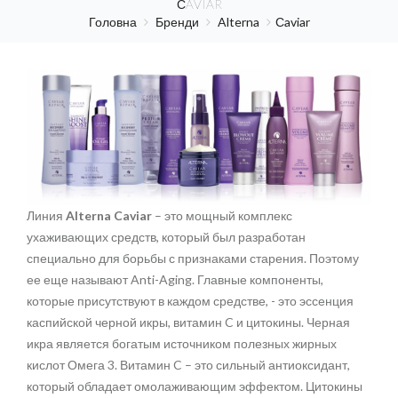
СAVIAR
Головна
Бренди
Alterna
Сaviar
Линия
Alterna Caviar
– это мощный комплекс
ухаживающих средств, который был разработан
специально для борьбы с признаками старения. Поэтому
ее еще называют Anti-Aging. Главные компоненты,
которые присутствуют в каждом средстве, - это эссенция
каспийской черной икры, витамин C и цитокины. Черная
икра является богатым источником полезных жирных
кислот Омега 3. Витамин C – это сильный антиоксидант,
который обладает омолаживающим эффектом. Цитокины