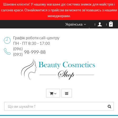
Шановні клієнти! У нашому магазині діє система знижок для майстрів і
салонів краси. Ознайомитися з прайсом ви можете зв'язавшись з нашими
менеджерами.
Українська
Графік роботи call-центру
ПН - ПТ 8:30 - 17:00
(096)
98-999-88
(093)