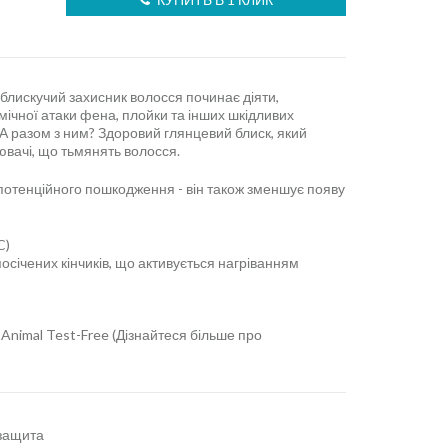
блискучий захисник волосся починає діяти,
ічної атаки фена, плойки та інших шкідливих
 А разом з ним? Здоровий глянцевий блиск, який
ювачі, що тьмянять волосся.
потенційного пошкодження - він також зменшує появу
C)
січених кінчиків, що активується нагріванням
Animal Test-Free (Дізнайтеся більше про
защита