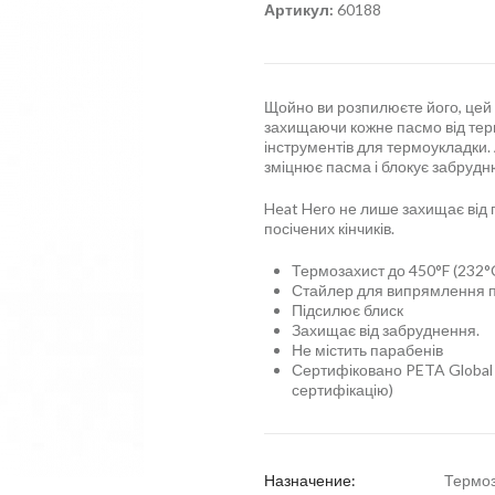
Артикул:
60188
Щойно ви розпилюєте його, цей 
захищаючи кожне пасмо від терм
інструментів для термоукладки.
зміцнює пасма і блокує забрудн
Heat Hero не лише захищає від 
посічених кінчиків.
Термозахист до 450°F (232°
Стайлер для випрямлення по
Підсилює блиск
Захищає від забруднення.
Не містить парабенів
Сертифіковано PETA Global 
сертифікацію)
Назначение:
Термо