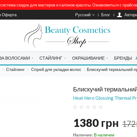
система скидок для мастеров и салонов красоты. Ознакомиться с прайс
р Оферта
Русский
Блог
Автор
 ЗА ВОЛОСАМИ
СТАЙЛИНГ
ОКРАШИВАНИЕ
БРЕНДЫ
Стайлинг
Спрей для укладки волос
Блискучий термальний п
Блискучий термальний
Heat Hero Glossing Thermal Pr
1380
грн
172
Наличие:
В наличии