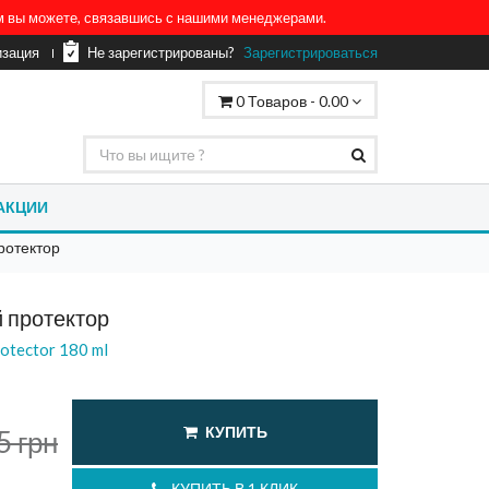
ом вы можете, связавшись с нашими менеджерами.
изация
Не зарегистрированы?
Зарегистрироваться
0
Товаров -
0.00
АКЦИИ
ротектор
 протектор
otector 180 ml
КУПИТЬ
5
грн
КУПИТЬ В 1 КЛИК