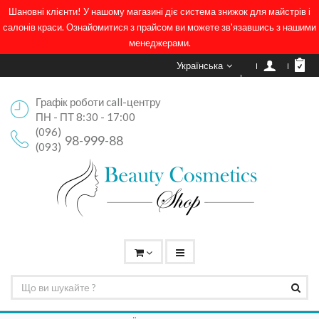
Шановні клієнти! У нашому магазині діє система знижок для майстрів і
салонів краси. Ознайомитися з прайсом ви можете зв'язавшись з нашими
менеджерами.
Українська
Графік роботи call-центру
ПН - ПТ 8:30 - 17:00
(096)
98-999-88
(093)