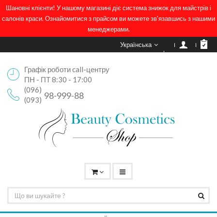
Шановні клієнти! У нашому магазині діє система знижок для майстрів і
салонів краси. Ознайомитися з прайсом ви можете зв'язавшись з нашими
менеджерами.
Українська
Графік роботи call-центру
ПН - ПТ 8:30 - 17:00
(096)
98-999-88
(093)