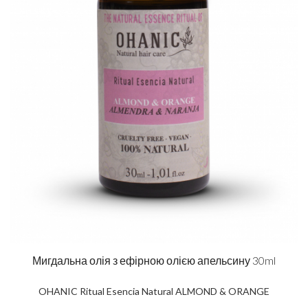
Мигдальна олія з ефірною олією апельсину 30ml
OHANIC Ritual Esencia Natural ALMOND & ORANGE