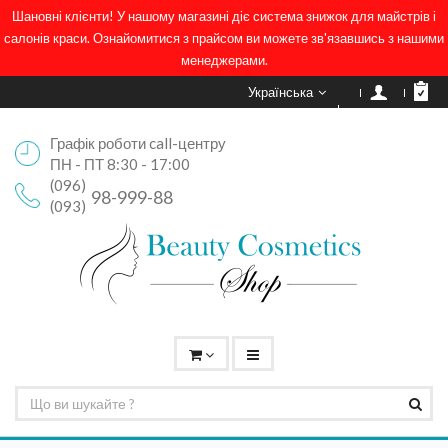
Шановні клієнти! У нашому магазині діє система знижок для майстрів і
салонів краси. Ознайомитися з прайсом ви можете зв'язавшись з нашими
менеджерами.
Українська
Графік роботи call-центру
ПН - ПТ 8:30 - 17:00
(096)
98-999-88
(093)