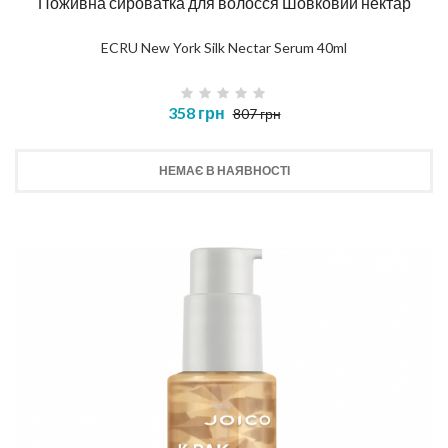
Поживна сироватка для волосся Шовковий нектар
ECRU New York Silk Nectar Serum 40ml
358 грн
807 грн
НЕМАЄ В НАЯВНОСТІ