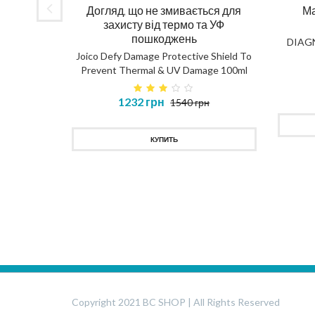
Догляд, що не змивається для
Ма
захисту від термо та УФ
пошкоджень
DIAG
Joico Defy Damage Protective Shield To
Prevent Thermal & UV Damage 100ml
в 450ml
1232 грн
1540 грн
MASK
КУПИТЬ
Copyright 2021 BC SHOP | All Rights Reserved