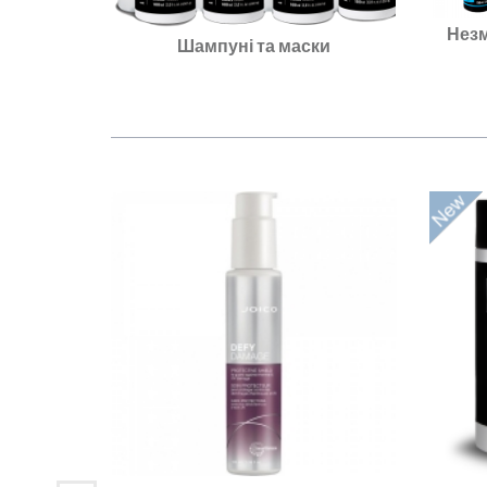
Незм
Шампуні та маски