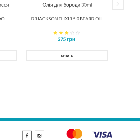
осся
Олія для бороди 30ml
OO
DRJACKSON ELIXIR 5.0 BEARD OIL
Віднов
375 грн
OHA
КУПИТЬ