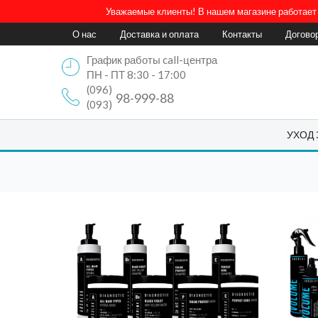
Уважаемые клиенты! В нашем магазине работает 
О нас
Доставка и оплата
Контакты
Догово
График работы call-центра
ПН - ПТ 8:30 - 17:00
(096)
98-999-88
(093)
УХОД