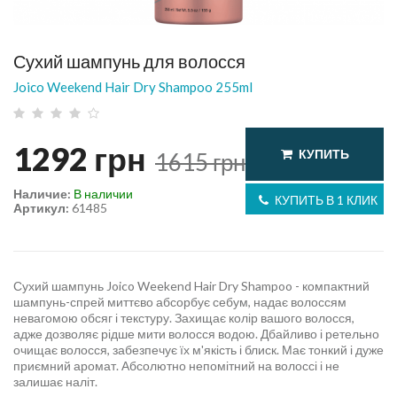
Сухий шампунь для волосся
Joico Weekend Hair Dry Shampoo 255ml
1292
грн
КУПИТЬ
1615
грн
Наличие:
В наличии
КУПИТЬ В 1 КЛИК
Артикул:
61485
Сухий шампунь Joico Weekend Hair Dry Shampoo - компактний
шампунь-спрей миттєво абсорбує себум, надає волоссям
невагомою обсяг і текстуру. Захищає колір вашого волосся,
адже дозволяє рідше мити волосся водою. Дбайливо і ретельно
очищає волосся, забезпечує їх м'якість і блиск. Має тонкий і дуже
приємний аромат. Абсолютно непомітний на волоссі і не
залишає наліт.