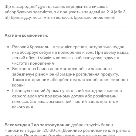
Що ж всередині? Дует цільових інгредієнтів з високою
абсорбуючою здатністю, які працюють в тандемі на 2-й (або 3-
й!) День відсутності миття волосся. Ідеальне оновлення!
Активні компоненти:
Рисовий Крохмаль - мелкодісперсная, натуральна пудра,
яка абсорбує себум на прикореневій зоні. При цьому надає
легкий обсяг і м'якість волоссю, забезпечуючи відчуття
чистоти і поновлення
Бентонітова Глина допомагає запобігти злипання і
забезпечує рівномірний хмарне розпилення продукту.
Також є вторинним абсорбентом для запобігання жирності
корені
Інкапсульований Аромат унікальний метод вивільнення
свіжого аромату при кожному дотику або розчісуванні
волосся. Залишає освіжаючий, чистий запах протягом
всього дня.
Рекомендації до застосування:
добре струсіть балон.
Наносите з відстані 20-30 см. Дбайливо розпилюйте для рівного
покриття. Промассируйте кінчиками пальців по волоссю.