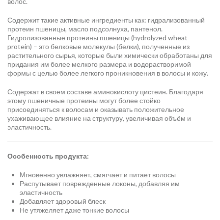
волос.
Содержит такие активные ингредиенты как: гидрализованный
протеин пшеницы, масло подсолнуха, пантенол.
Гидролизованные протеины пшеницы (hydrolyzed wheat
protein) – это белковые молекулы (белки), полученные из
растительного сырья, которые были химически обработаны для
придания им более мелкого размера и водорастворимой
формы с целью более легкого проникновения в волосы и кожу.
Содержат в своем составе аминокислоту цистеин. Благодаря
этому пшеничные протеины могут более стойко
присоединяться к волосам и оказывать положительное
ухаживающее влияние на структуру, увеличивая объём и
эластичность.
Особенность продукта:
Мгновенно увлажняет, смягчает и питает волосы
Распутывает поврежденные локоны, добавляя им
эластичность
Добавляет здоровый блеск
Не утяжеляет даже тонкие волосы