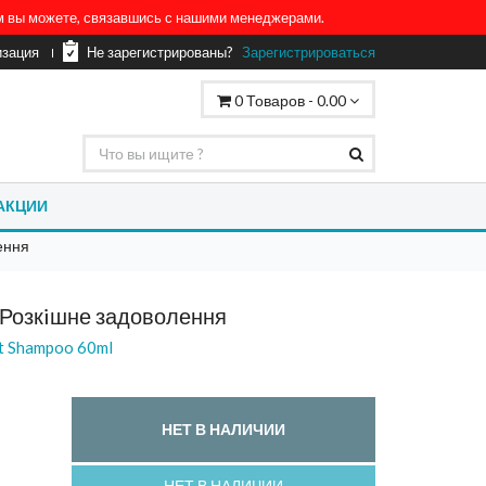
ом вы можете, связавшись с нашими менеджерами.
изация
Не зарегистрированы?
Зарегистрироваться
0
Товаров -
0.00
АКЦИИ
ення
Розкiшне задоволення
t Shampoo 60ml
НЕТ В НАЛИЧИИ
НЕТ В НАЛИЧИИ