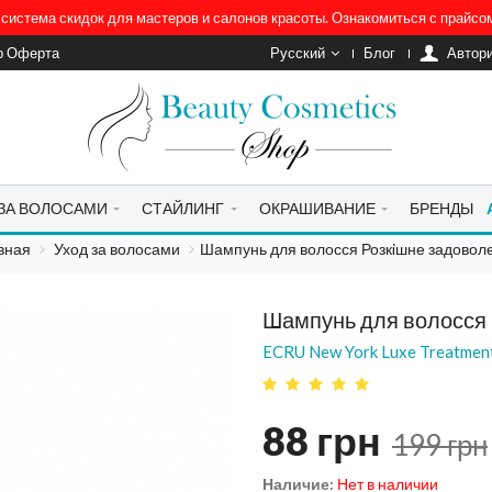
система скидок для мастеров и салонов красоты. Ознакомиться с прайс
р Оферта
Русский
Блог
Автор
 ЗА ВОЛОСАМИ
СТАЙЛИНГ
ОКРАШИВАНИЕ
БРЕНДЫ
вная
Уход за волосами
Шампунь для волосся Розкiшне задовол
Шампунь для волосся 
ECRU New York Luxe Treatmen
88
грн
199
грн
Наличие:
Нет в наличии