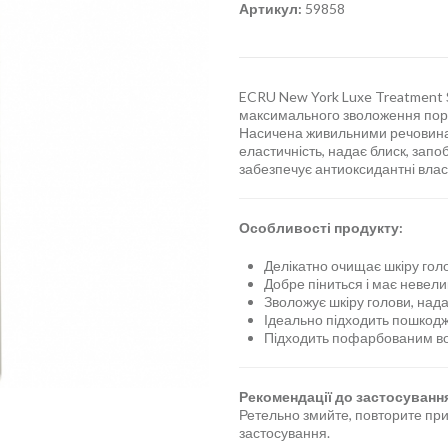
Артикул:
59858
ECRU New York Luxe Treatment 
максимального зволоження порис
Насичена живильними речовинам
еластичність, надає блиск, запо
забезпечує антиоксидантні власт
Особливості продукту:
Делікатно очищає шкіру гол
Добре піниться і має невели
Зволожує шкіру голови, над
Ідеально підходить пошкод
Підходить пофарбованим в
Рекомендації до застосуванн
Ретельно змийте, повторите при
застосування.