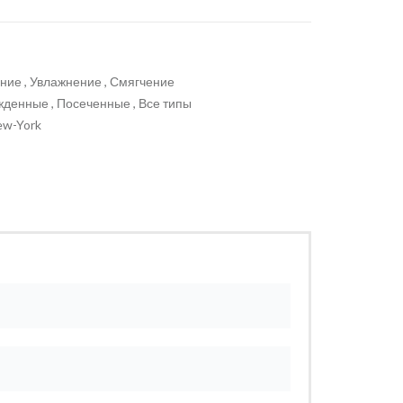
ие , Увлажнение , Смягчение
денные , Посеченные , Все типы
ew-York