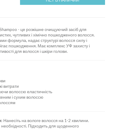
Shampoo - це розкішне очищуючий засіб для
тих, чутливих і хімічно пошкодженого волосся.
и формула, надає структурі волосся силу і
бігає пошкодження. Має комплекс УФ захисту і
ивості для волосся і шкіри голови.
ови
кі витрати
аючи волоссю еластичність
женим і сухим волоссю
олоссям
я:
Нанесіть на вологе волосся на 1-2 хвилини.
 необхідності. Підходить для щоденного