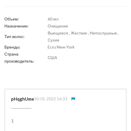
Объем:
60 мл
Назначение:
Очищение
Вьющиеся , Жесткие , Непослушные ,
Тип волос:
Сухие
Бренды:
Ecru New-York
Страна
США
производитель:
pHqghUme
30-01-2022 16:33
1