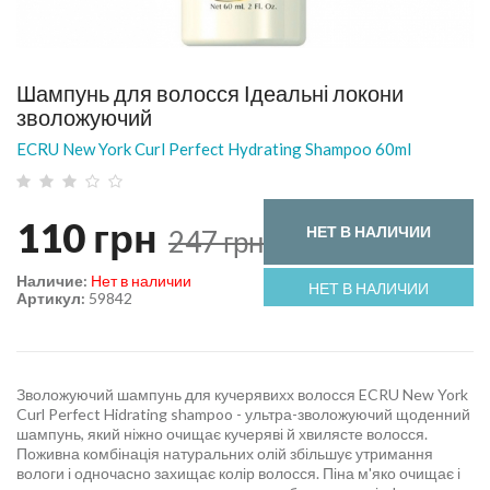
Шампунь для волосся Ідеальні локони
зволожуючий
ECRU New York Curl Perfect Hydrating Shampoo 60ml
110
грн
НЕТ В НАЛИЧИИ
247
грн
Наличие:
Нет в наличии
НЕТ В НАЛИЧИИ
Артикул:
59842
Зволожуючий шампунь для кучерявихх волосся ECRU New York
Curl Perfect Hidrating shampoo - ультра-зволожуючий щоденний
шампунь, який ніжно очищає кучеряві й хвилясте волосся.
Поживна комбінація натуральних олій збільшує утримання
вологи і одночасно захищає колір волосся. Піна м'яко очищає і