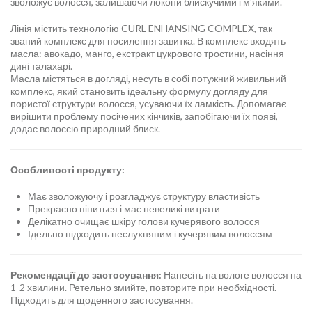
зволожує волосся, залишаючи локони блискучими і м'якими.
Лінія містить технологію CURL ENHANSING COMPLEX, так
званий комплекс для посилення завитка. В комплекс входять
масла: авокадо, манго, екстракт цукрового тростини, насіння
дині талахарі.
Масла містяться в догляді, несуть в собі потужний живильний
комплекс, який становить ідеальну формулу догляду для
пористої структури волосся, усуваючи їх ламкість. Допомагає
вирішити проблему посічених кінчиків, запобігаючи їх появі,
додає волоссю природний блиск.
Особливості продукту:
Має зволожуючу і розгладжує структуру властивість
Прекрасно піниться і має невеликі витрати
Делікатно очищає шкіру голови кучерявого волосся
Ідельно підходить неслухняним і кучерявим волоссям
Рекомендації до застосування:
Нанесіть на вологе волосся на
1-2 хвилини. Ретельно змийте, повторите при необхідності.
Підходить для щоденного застосування.