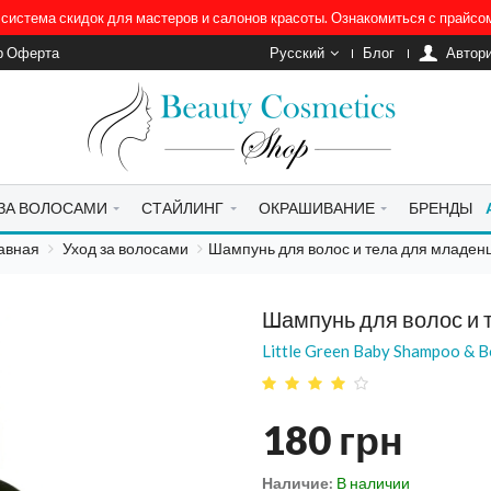
система скидок для мастеров и салонов красоты. Ознакомиться с прайс
р Оферта
Русский
Блог
Автор
 ЗА ВОЛОСАМИ
СТАЙЛИНГ
ОКРАШИВАНИЕ
БРЕНДЫ
авная
Уход за волосами
Шампунь для волос и тела для младен
Шампунь для волос и 
Little Green Baby Shampoo & 
180
грн
Наличие:
В наличии