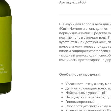
Артикул:
59400
Шампунь для волос и тела для 
60ml - Нежное и очень деликатн
первых дней жизни. Средство мо
нежную пену и смягчает воду. 
чувствительной детской кожи, 
волосы и кожу головы, придает
влаги и защищает от агрессивн
- мощный антиоксидант, способс
клинически протестировано де
Особенности продукта:
Увлажняет нежную кожу м
Деликатно очищает волосы, 
Нейтральный уровень pH
Не содержит парабенов, су
Гипоаллергенный
Способствует спокойному 
Ключевые ингредиенты - Вит