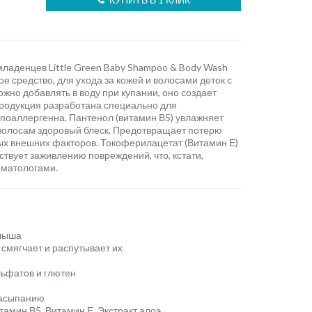
младенцев Little Green Baby Shampoo & Body Wash
ое средство, для ухода за кожей и волосами деток с
жно добавлять в воду при купании, оно создает
Продукция разработана специально для
гипоаллергенна. Пантенол (витамин В5) увлажняет
 волосам здоровый блеск. Предотвращает потерю
ых внешних факторов. Токоферилацетат (Витамин Е)
твует заживлению повреждений, что, кстати,
рматологами.
алыша
смягчает и распутывает их
льфатов и глютен
засыпанию
амин В5, Витамин Е, Экстракт алоэ