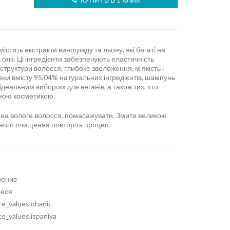
істить екстракти винограду та льону, які багаті на
а олії. Ці інгредієнти забезпечують еластичність
структури волосся, глибоке зволоження, м'якість і
яки вмісту 95,04% натуральних інгредієнтів, шампунь
деальним вибором для веганів, а також тих, хто
ною косметикою.
и на вологе волосся, помасажувати. Змити великою
ьного очищення повторіть процес.
нение
еся
te_values.ohanic
te_values.ispaniya