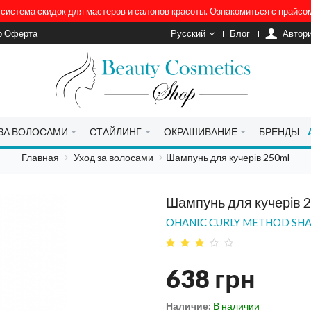
система скидок для мастеров и салонов красоты. Ознакомиться с прайс
р Оферта
Русский
Блог
Автор
 ЗА ВОЛОСАМИ
СТАЙЛИНГ
ОКРАШИВАНИЕ
БРЕНДЫ
Главная
Уход за волосами
Шампунь для кучерів 250ml
Шампунь для кучерів 
OHANIC CURLY METHOD S
638
грн
Наличие:
В наличии