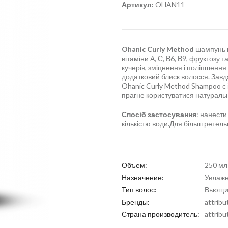
Артикул:
OHAN11
Ohanic Curly Method
шампунь м
вітаміни А, С, В6, В9, фруктозу т
кучерів, зміцнення і поліпшення 
додатковий блиск волосся. Завд
Ohanic Curly Method Shampoo є і
прагне користуватися натураль
Спосіб застосування
: нанест
кількістю води.Для більш ретел
Объем:
250 мл
Назначение:
Увлаж
Тип волос:
Вьющи
Бренды:
attribu
Страна производитель:
attribu