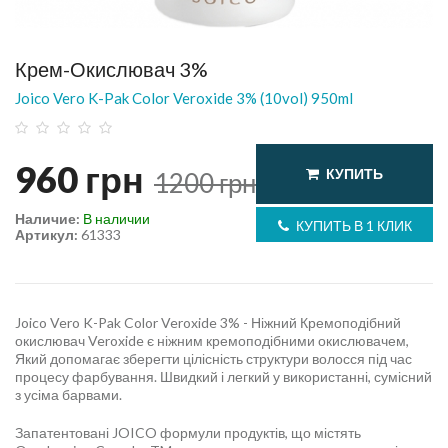
Крем-Окислювач 3%
Joico Vero K-Pak Color Veroxide 3% (10vol) 950ml
960
грн
КУПИТЬ
1200
грн
Наличие:
В наличии
КУПИТЬ В 1 КЛИК
Артикул:
61333
Joico Vero K-Pak Color Veroxide 3% - Ніжний Кремоподібний
окислювач Veroxide є ніжним кремоподібними окислювачем,
Який допомагає зберегти цілісність структури волосся під час
процесу фарбування. Швидкий і легкий у використанні, сумісний
з усіма барвами.
Запатентовані JOICO формули продуктів, що містять