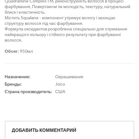
Quadramine ComplexTM, реконструюють волосся в процесі
фарбування, Повертаючи їм молодість, текстуру, натуральний
блиск і еластичність.
Містить Squalane - компонент утримує вологу і захищає
структуру волосся під час фарбування.
Формула оксидантов розроблена спеціально для отримання
найкращого кольору і стійкого результату при фарбуванні
волосся.
Обсяг:
950мл
Назначение:
Окрашивание
Бренды:
Joico
Страна производитель:
США
ДОБАВИТЬ КОММЕНТАРИЙ