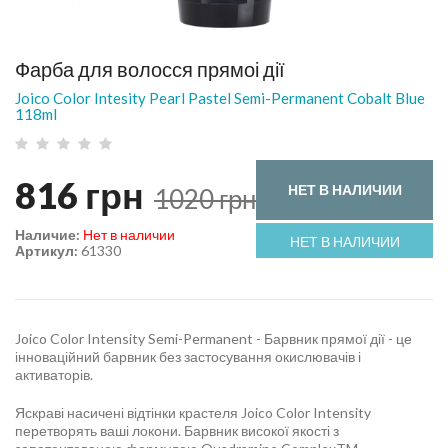
Фарба для волосся прямоі дії
Joico Color Intesity Pearl Pastel Semi-Permanent Cobalt Blue
118ml
816
грн
НЕТ В НАЛИЧИИ
1020
грн
Наличие:
Нет в наличии
НЕТ В НАЛИЧИИ
Артикул:
61330
Joico Color Intensity Semi-Permanent - Барвник прямої дії - це
інноваційний барвник без застосування окислювачів і
активаторів.
Яскраві насичені відтінки крастеля Joico Color Intensity
перетворять ваші локони. Барвник високої якості з