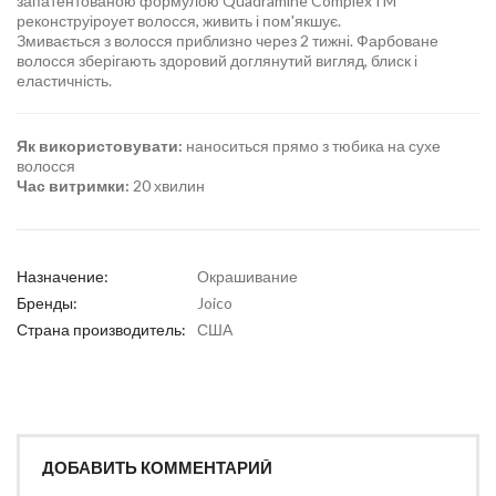
запатентованою формулою Quadramine ComplexTM
реконструіроует волосся, живить і пом'якшує.
Змивається з волосся приблизно через 2 тижні. Фарбоване
волосся зберігають здоровий доглянутий вигляд, блиск і
еластичність.
Як використовувати:
наноситься прямо з тюбика на сухе
волосся
Час витримки:
20 хвилин
Назначение:
Окрашивание
Бренды:
Joico
Страна производитель:
США
ДОБАВИТЬ КОММЕНТАРИЙ