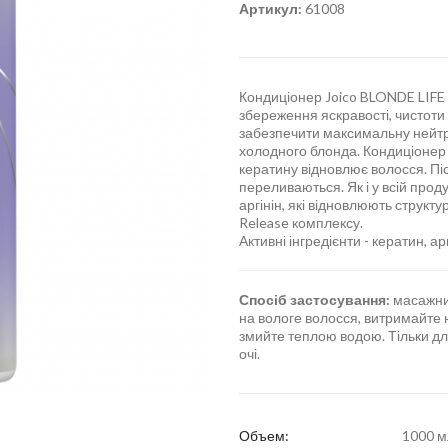
Артикул:
61008
Кондиціонер Joico BLONDE LIFE B
збереження яскравості, чистоти 
забезпечити максимальну нейтра
холодного блонда. Кондиціонер 
кератину відновлює волосся. Пі
переливаються. Як і у всій проду
аргінін, які відновлюють структу
Release комплексу.
Активні інгредієнти - кератин, а
Спосіб застосування:
масажни
на вологе волосся, витримайте н
змийте теплою водою. Тільки дл
очі.
Объем:
1000 м