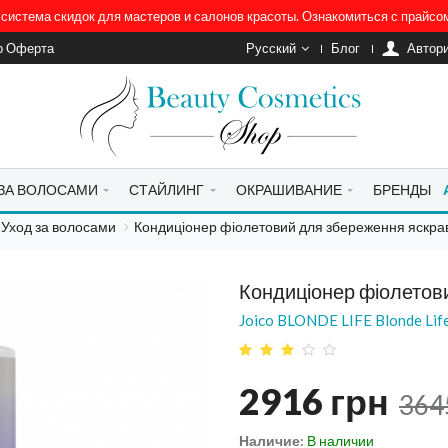
система скидок для мастеров и салонов красоты. Ознакомиться с прайс
р Оферта
Русский
Блог
Автор
 ЗА ВОЛОСАМИ
СТАЙЛИНГ
ОКРАШИВАНИЕ
БРЕНДЫ
Уход за волосами
Кондиціонер фіолетовий для збереження яскра
Кондиціонер фіолетов
Joico BLONDE LIFE Blonde Life
2916
грн
364
Наличие:
В наличии