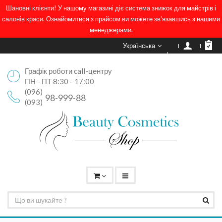
Шановні клієнти! У нашому магазині діє система знижок для майстрів і
салонів краси. Ознайомитися з прайсом ви можете зв'язавшись з нашими
менеджерами.
Українська
Графік роботи call-центру
ПН - ПТ 8:30 - 17:00
(096)
98-999-88
(093)