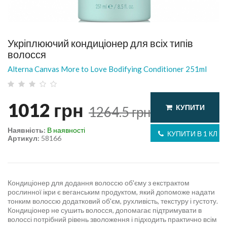
Укріплюючий кондиціонер для всіх типів
волосся
Alterna Canvas More to Love Bodifying Conditioner 251ml
1012
грн
КУПИТИ
1264.5
грн
Наявність:
В наявності
КУПИТИ В 1 КЛІК
Артикул:
58166
Кондиціонер для додання волоссю об'єму з екстрактом
рослинної ікри є веганським продуктом, який допоможе надати
тонким волоссю додатковий об'єм, рухливість, текстуру і густоту.
Кондиціонер не сушить волосся, допомагає підтримувати в
волоссі потрібний рівень зволоження і підходить практично всім