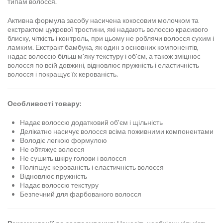
типам волосся.
Активна формула засобу насичена кокосовим молочком та
екстрактом цукрової тростини, які надають волоссю красивого
блиску, чіткість і контроль, при цьому не роблячи волосся сухим і
ламким. Екстракт бамбука, як один з основних компонентів,
надає волоссю більш м'яку текстуру і об'єм, а також зміцнює
волосся по всій довжині, відновлює пружність і еластичність
волосся і покращує їх керованість.
Особливості товару:
Надає волоссю додатковий об'єм і щільність
Делікатно насичує волосся всіма поживними компонентами
Володіє легкою формулою
Не обтяжує волосся
Не сушить шкіру голови і волосся
Поліпшує керованість і еластичність волосся
Відновлює пружність
Надає волоссю текстуру
Безпечний для фарбованого волосся