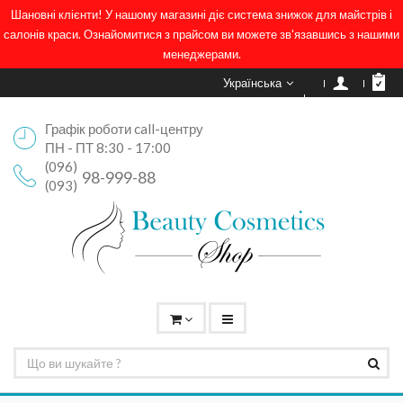
Шановні клієнти! У нашому магазині діє система знижок для майстрів і
салонів краси. Ознайомитися з прайсом ви можете зв'язавшись з нашими
менеджерами.
Українська
Графік роботи call-центру
ПН - ПТ 8:30 - 17:00
(096)
98-999-88
(093)