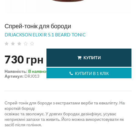
Спрей-тонік для бороди
DRJACKSON ELIXIR 5.1 BEARD TONIC
730
грн
КУПИТИ
Наявність:
В наявності
КУПИТИ В 1 КЛІК
Артикул:
DRJ013
Спрей-тонік для бороди з екстрактами верби та евкаліпту. На
короткій бороді
освіжає та зволожує. У довгих бородах дезінфікує, усуває
неприємні запахи та живить. Його можна використовувати як
засіб після гоління.