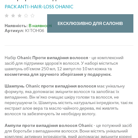
PACK ANTI-HAIR-LOSS OHANIC
ЕКСКЛЮЗИВНО ДЛЯ САЛОНІВ
Наявність:
В наявності
Артикул:
KITOH06
Набір
Ohanic Проти випадіння волосся
- це комплексний
засіб для підтримки здоров'я волосся. У наборі міститься
шампунь об'ємом 250 мл, 12 ампул по 10 мл кожна та
косметичка для зручного зберігання у подарунок.
Шампунь Ohanic проти випадіння волосся
має унікальну
формулу, яка допомагає зміцнити волосся та запобігає їх
випаданню. Він м'яко очищає шкіру голови та волосся, не
пересушуючи їх. Шампунь містить натуральні інгредієнти, такі як
екстракт алое вера та масло чайного дерева, які живлять
волосся та забезпечують їм необхідну вологу.
Ампули проти випадіння волосся Ohanic
- це потужний засіб
для боротьби з випаданням волосся. Вони містять унікальний
комплекс активних інгредієнтів, який допомагає зміцнити корені