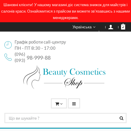
Шановні клієнти! У нашому магазині діє система знижок для майстрів і
салонів краси. Ознайомитися з прайсом ви можете зв'язавшись з нашими
менеджерами.
Українська
Графік роботи call-центру
ПН - ПТ 8:30 - 17:00
(096)
98-999-88
(093)