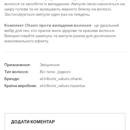
волосся та запобігти їх випаданню. Ампули легко наносяться на
шкіру голови та не залишають жирного блиску на волоссі.
Застосовуються ампули один раз на тиждень.
Комплект Ohanic проти випадіння волосся
- це ідеальний
вибір для тих, хто прагне мати здорове та красиве волосся.
Використовуйте шампунь та ампули разом для досягнення
максимального ефекту.
Призначення:
Зміцнення
Тип волосся:
Всі типи , рідкого
Бренди:
attribute_values.ohanic
Країна виробник:
attribute_values.ispaniya
ДОДАТИ КОМЕНТАР